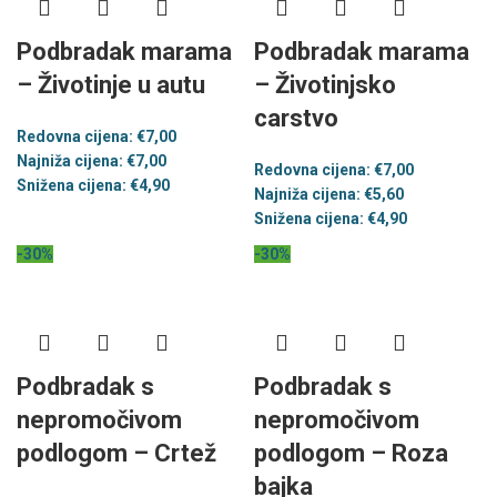
Podbradak marama
Podbradak marama
– Životinje u autu
– Životinjsko
carstvo
Redovna cijena:
€
7,00
Najniža cijena:
€
7,00
Redovna cijena:
€
7,00
Snižena cijena:
€
4,90
Najniža cijena:
€
5,60
Snižena cijena:
€
4,90
-30%
-30%
Podbradak s
Podbradak s
nepromočivom
nepromočivom
podlogom – Crtež
podlogom – Roza
bajka