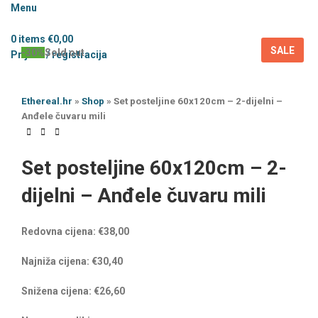
Menu
0
items
€
0,00
SALE
-30%
Sold out
Prijava / registracija
Ethereal.hr
»
Shop
»
Set posteljine 60x120cm – 2-dijelni –
Anđele čuvaru mili
Set posteljine 60x120cm – 2-
dijelni – Anđele čuvaru mili
Redovna cijena:
€
38,00
Najniža cijena:
€
30,40
Snižena cijena:
€
26,60