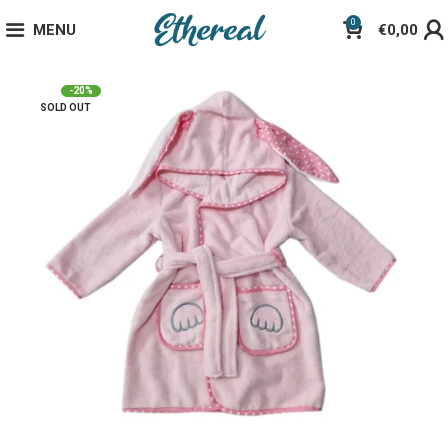
0
MENU
€
0,00
-20%
SOLD OUT