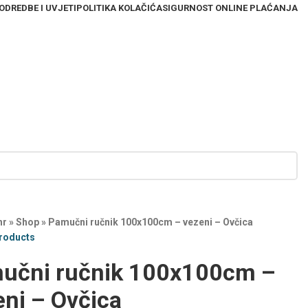
ODREDBE I UVJETI
POLITIKA KOLAČIĆA
SIGURNOST ONLINE PLAĆANJA
hr
»
Shop
»
Pamučni ručnik 100x100cm – vezeni – Ovčica
products
učni ručnik 100x100cm –
eni – Ovčica