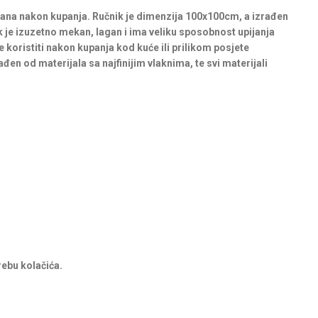
išana nakon kupanja. Ručnik je dimenzija 100x100cm, a izrađen
k je izuzetno mekan, lagan i ima veliku sposobnost upijanja
 koristiti nakon kupanja kod kuće ili prilikom posjete
đen od materijala sa najfinijim vlaknima, te svi materijali
rebu kolačića.