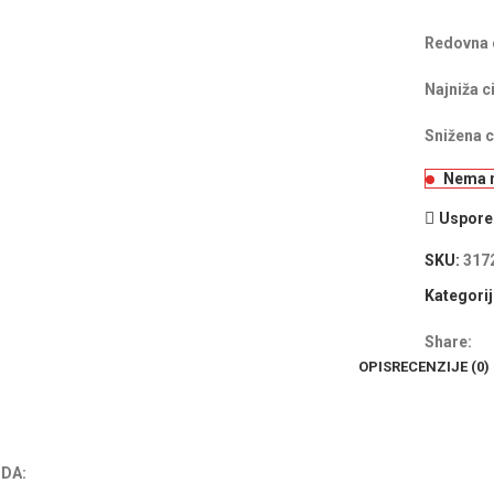
Redovna 
Najniža c
Snižena c
Nema n
Uspored
SKU:
317
Kategorij
Share:
OPIS
RECENZIJE (0)
DA: