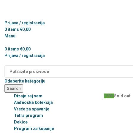
Prijava / registracija
0
items
€
0,00
Menu
0
items
€
0,00
Prijava / registracija
Kategorije
Odaberite kategoriju
Search
Dizajniraj sam
-20%
Sold out
Anđeoska kolekcija
Vreće za spavanje
Tetra program
Dekice
Program za kupanje