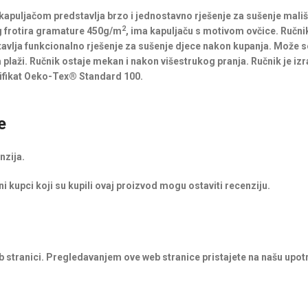
s kapuljačom predstavlja brzo i jednostavno rješenje za sušenje mal
2
g frotira gramature 450g/m
, ima kapuljaču s motivom ovčice. Ručni
tavlja funkcionalno rješenje za sušenje djece nakon kupanja. Može se
 plaži. Ručnik ostaje mekan i nakon višestrukog pranja. Ručnik je izra
tifikat Oeko-Tex® Standard 100.
e
nzija.
i kupci koji su kupili ovaj proizvod mogu ostaviti recenziju.
b stranici. Pregledavanjem ove web stranice pristajete na našu upot