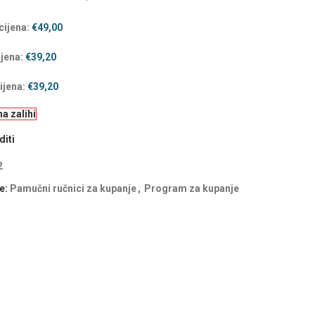
cijena:
€
49,00
ijena:
€
39,20
ijena:
€
39,20
a zalihi
iti
2
e:
Pamučni ručnici za kupanje
,
Program za kupanje