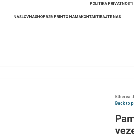
POLITIKA PRIVATNOSTI
NASLOVNA
SHOP
B2B PRINT
O NAMA
KONTAKTIRAJTE NAS
Ethereal.
Back to 
Pam
vez