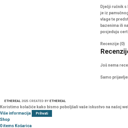
Dječji ručnik 
je iz pamučno
vlage te preds
bazenima ili na
posjeduju cer
Recenzije (0)
Recenzij
Još nema rece
Samo prijavljen
ETHEREAL
2025 CREATED BY
ETHEREAL
Koristimo kolačiće kako bismo poboljšali vaše iskustvo na našoj we
Više informacija
Prihvati
Shop
0
items
Košarica