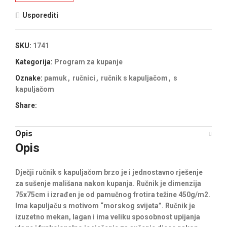
Usporediti
SKU:
1741
Kategorija:
Program za kupanje
Oznake:
pamuk
,
ručnici
,
ručnik s kapuljačom
,
s
kapuljačom
Share:
Opis
Opis
Dječji ručnik s kapuljačom brzo je i jednostavno rješenje
za sušenje mališana nakon kupanja. Ručnik je dimenzija
75x75cm i izrađen je od pamučnog frotira težine 450g/m2.
Ima kapuljaču s motivom “morskog svijeta”. Ručnik je
izuzetno mekan, lagan i ima veliku sposobnost upijanja