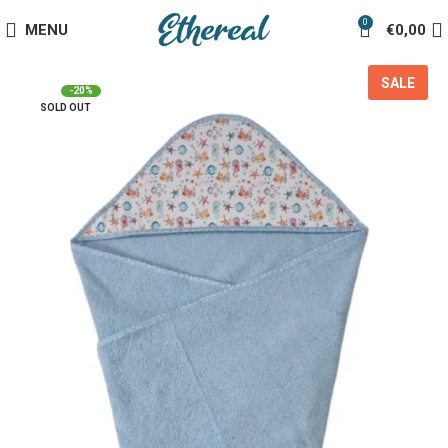
0
MENU
€
0,00
SALE
-20%
SOLD OUT