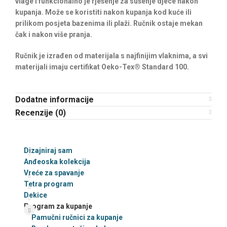
vlage i funkcionalno je rješenje za sušenje djece nakon
kupanja. Može se koristiti nakon kupanja kod kuće ili
prilikom posjeta bazenima ili plaži. Ručnik ostaje mekan
čak i nakon više pranja.
Ručnik je izrađen od materijala s najfinijim vlaknima, a svi
materijali imaju certifikat Oeko-Tex® Standard 100.
Dodatne informacije
Recenzije (0)
Dizajniraj sam
Anđeoska kolekcija
Vreće za spavanje
Tetra program
Dekice
Program za kupanje
Pamučni ručnici za kupanje