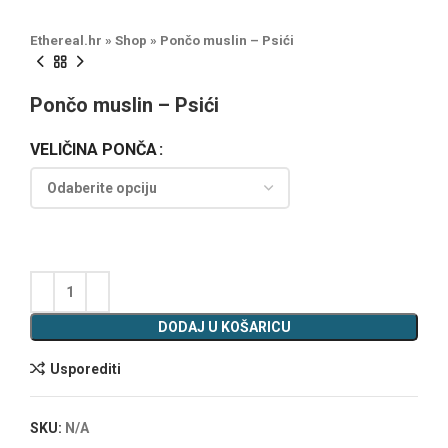
Ethereal.hr
»
Shop
»
Pončo muslin – Psići
Pončo muslin – Psići
VELIČINA PONČA
DODAJ U KOŠARICU
Usporediti
SKU:
N/A