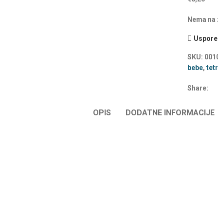
Nema na z
Uspored
SKU:
001
bebe
,
tet
Share:
OPIS
DODATNE INFORMACIJE