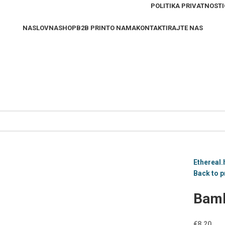
POLITIKA PRIVATNOSTI
NASLOVNA
SHOP
B2B PRINT
O NAMA
KONTAKTIRAJTE NAS
Ethereal.
Back to 
Bamb
€
8,20