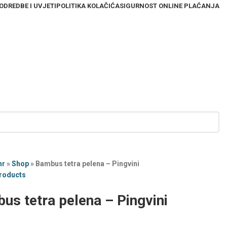
ODREDBE I UVJETI
POLITIKA KOLAČIĆA
SIGURNOST ONLINE PLAĆANJA
hr
»
Shop
»
Bambus tetra pelena – Pingvini
products
us tetra pelena – Pingvini