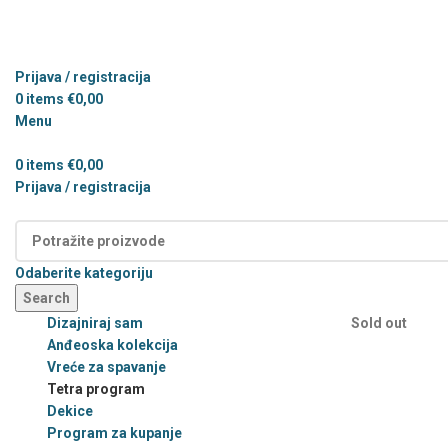
Prijava / registracija
0
items
€
0,00
Menu
0
items
€
0,00
Prijava / registracija
Kategorije
Odaberite kategoriju
Search
Dizajniraj sam
Sold out
Anđeoska kolekcija
Vreće za spavanje
Tetra program
Dekice
Program za kupanje