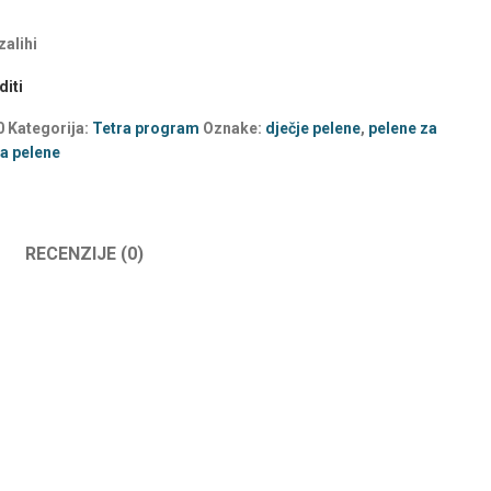
alihi
iti
0
Kategorija:
Tetra program
Oznake:
dječje pelene
,
pelene za
ra pelene
RECENZIJE (0)