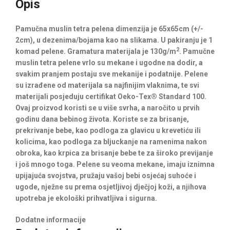
Opis
Pamučna muslin tetra pelena dimenzija je 65x65cm (+/-
2cm), u dezenima/bojama kao na slikama. U pakiranju je 1
2
komad pelene. Gramatura materijala je 130g/m
. Pamučne
muslin tetra pelene vrlo su mekane i ugodne na dodir, a
svakim pranjem postaju sve mekanije i podatnije. Pelene
su izrađene od materijala sa najfinijim vlaknima, te svi
materijali posjeduju certifikat Oeko-Tex® Standard 100.
Ovaj proizvod koristi se u više svrha, a naročito u prvih
godinu dana bebinog života. Koriste se za brisanje,
prekrivanje bebe, kao podloga za glavicu u krevetiću ili
kolicima, kao podloga za bljuckanje na ramenima nakon
obroka, kao krpica za brisanje bebe te za široko previjanje
i još mnogo toga. Pelene su veoma mekane, imaju iznimna
upijajuća svojstva, pružaju vašoj bebi osjećaj suhoće i
ugode, nježne su prema osjetljivoj dječjoj koži, a njihova
upotreba je ekološki prihvatljiva i sigurna.
Dodatne informacije