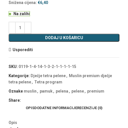
Snižena cijena:
€
6,40
Na zalihi
DODAJ U KOŠARICU
Usporediti
SKU:
0119-1-4-14-1-3-2-1-1-1-1-15
Kategorije:
Dječje tetra pelene
,
Muslin premium dječje
tetra pelene
,
Tetra program
Oznake
muslin
,
pamuk
,
pelena
,
pelene
,
premium
Share:
OPIS
DODATNE INFORMACIJE
RECENZIJE (0)
Opis