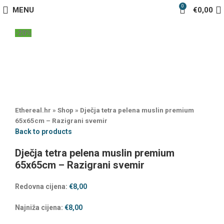
0
MENU
€
0,00
-20%
Ethereal.hr
»
Shop
»
Dječja tetra pelena muslin premium
65x65cm – Razigrani svemir
Back to products
Dječja tetra pelena muslin premium
65x65cm – Razigrani svemir
Redovna cijena:
€
8,00
Najniža cijena:
€
8,00