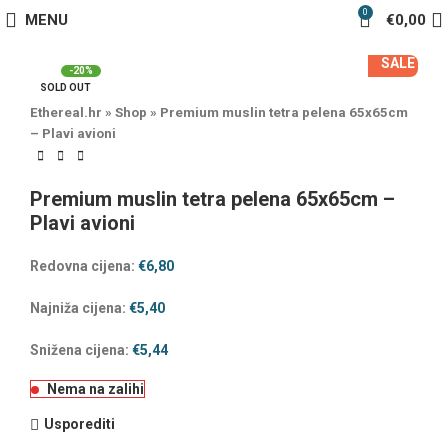
0
MENU
€
0,00
SALE
-20%
SOLD OUT
Ethereal.hr
»
Shop
»
Premium muslin tetra pelena 65x65cm
– Plavi avioni
Premium muslin tetra pelena 65x65cm –
Plavi avioni
Redovna cijena:
€
6,80
Najniža cijena:
€
5,40
Snižena cijena:
€
5,44
Nema na zalihi
Usporediti