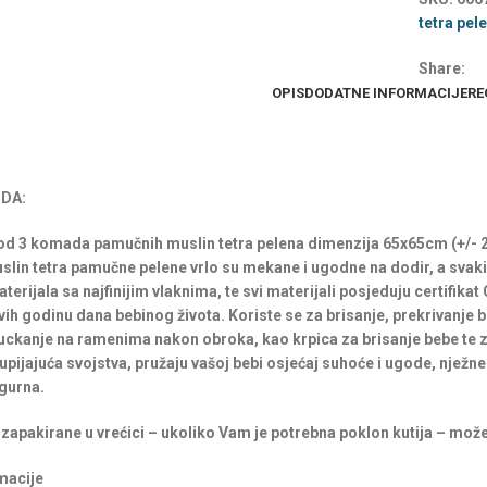
tetra pel
Share:
OPIS
DODATNE INFORMACIJE
RE
DA:
i od 3 komada pamučnih muslin tetra pelena dimenzija 65x65cm (+/-
uslin tetra pamučne pelene vrlo su mekane i ugodne na dodir, a svak
terijala sa najfinijim vlaknima, te svi materijali posjeduju certifik
rvih godinu dana bebinog života. Koriste se za brisanje, prekrivanje b
uckanje na ramenima nakon obroka, kao krpica za brisanje bebe te 
pijajuća svojstva, pružaju vašoj bebi osjećaj suhoće i ugode, nježne 
igurna.
zapakirane u vrećici – ukoliko Vam je potrebna poklon kutija – možet
macije