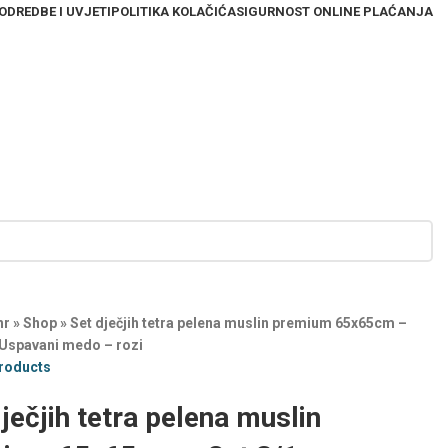
ODREDBE I UVJETI
POLITIKA KOLAČIĆA
SIGURNOST ONLINE PLAĆANJA
hr
»
Shop
»
Set dječjih tetra pelena muslin premium 65x65cm –
 Uspavani medo – rozi
products
ječjih tetra pelena muslin