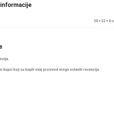
informacije
30 × 22 × 4 
e
nzija.
i kupci koji su kupili ovaj proizvod mogu ostaviti recenziju.