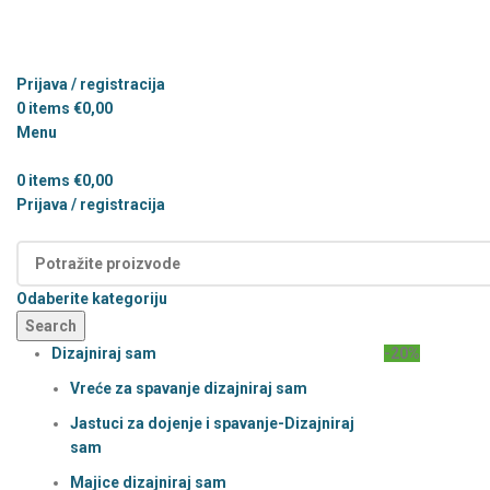
Prijava / registracija
0
items
€
0,00
Menu
0
items
€
0,00
Prijava / registracija
Kategorije
Odaberite kategoriju
Search
Dizajniraj sam
-20%
Vreće za spavanje dizajniraj sam
Jastuci za dojenje i spavanje-Dizajniraj
sam
Majice dizajniraj sam