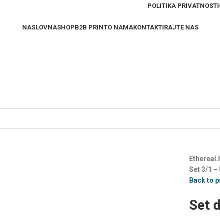
POLITIKA PRIVATNOSTI
NASLOVNA
SHOP
B2B PRINT
O NAMA
KONTAKTIRAJTE NAS
Ethereal.
Set 3/1 –
Back to 
Set d