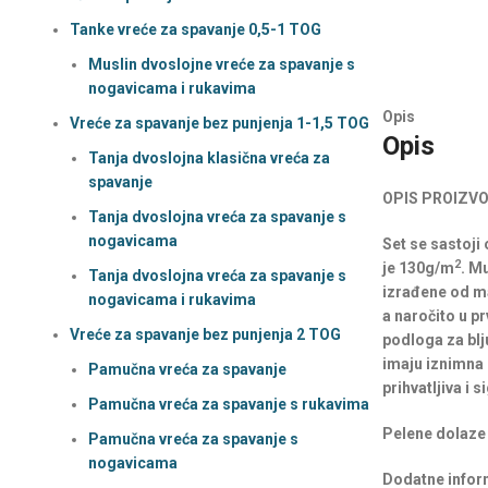
Tanke vreće za spavanje 0,5-1 TOG
Muslin dvoslojne vreće za spavanje s
nogavicama i rukavima
Opis
Vreće za spavanje bez punjenja 1-1,5 TOG
Opis
Tanja dvoslojna klasična vreća za
spavanje
OPIS PROIZVO
Tanja dvoslojna vreća za spavanje s
nogavicama
Set se sastoj
2
je 130g/m
. M
Tanja dvoslojna vreća za spavanje s
izrađene od ma
nogavicama i rukavima
a naročito u p
Vreće za spavanje bez punjenja 2 TOG
podloga za blj
imaju iznimna u
Pamučna vreća za spavanje
prihvatljiva i s
Pamučna vreća za spavanje s rukavima
Pelene dolaze 
Pamučna vreća za spavanje s
nogavicama
Dodatne infor