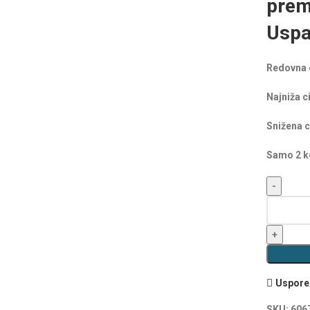
prem
Uspa
Redovna 
Najniža c
Snižena c
Samo 2 ko
Uspored
SKU:
606