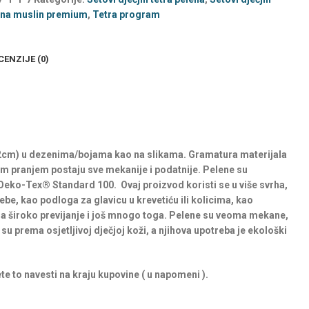
ena muslin premium
,
Tetra program
CENZIJE (0)
 2cm) u dezenima/bojama kao na slikama. Gramatura materijala
im pranjem postaju sve mekanije i podatnije. Pelene su
at Oeko-Tex® Standard 100. Ovaj proizvod koristi se u više svrha,
ebe, kao podloga za glavicu u krevetiću ili kolicima, kao
za široko previjanje i još mnogo toga. Pelene su veoma mekane,
su prema osjetljivoj dječjoj koži, a njihova upotreba je ekološki
e to navesti na kraju kupovine ( u napomeni ).