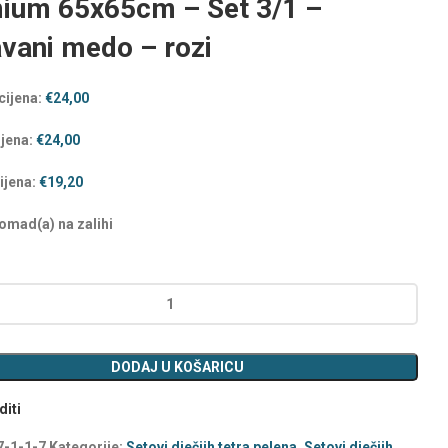
ium 65x65cm – Set 3/1 –
vani medo – rozi
cijena:
€
24,00
ijena:
€
24,00
ijena:
€
19,20
mad(a) na zalihi
DODAJ U KOŠARICU
iti
7-1-1-7
Kategorije:
Setovi dječjih tetra pelena
,
Setovi dječjih