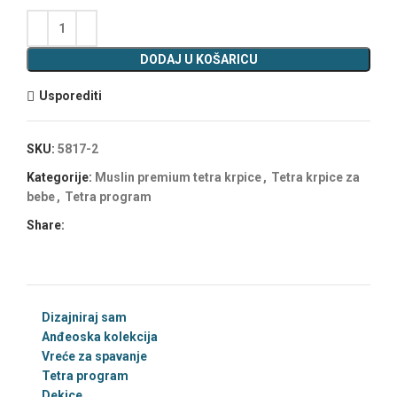
DODAJ U KOŠARICU
Usporediti
SKU:
5817-2
Kategorije:
Muslin premium tetra krpice
,
Tetra krpice za
bebe
,
Tetra program
Share:
Dizajniraj sam
Anđeoska kolekcija
Vreće za spavanje
Tetra program
Dekice