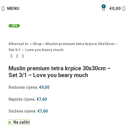
0
MENU
€
0,00
-20%
Ethereal.hr
»
Shop
»
Muslin premium tetra krpice 30x30cm –
Set 3/1 – Love you beary much
Muslin premium tetra krpice 30x30cm –
Set 3/1 – Love you beary much
Redovna cijena:
€
9,50
Najniža cijena:
€
7,60
Snižena cijena:
€
7,60
Na zalihi