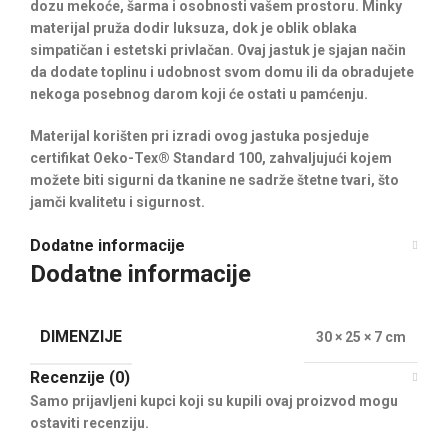
dozu mekoće, šarma i osobnosti vašem prostoru. Minky
materijal pruža dodir luksuza, dok je oblik oblaka
simpatičan i estetski privlačan. Ovaj jastuk je sjajan način
da dodate toplinu i udobnost svom domu ili da obradujete
nekoga posebnog darom koji će ostati u pamćenju.
Materijal korišten pri izradi ovog jastuka posjeduje
certifikat Oeko-Tex® Standard 100, zahvaljujući kojem
možete biti sigurni da tkanine ne sadrže štetne tvari, što
jamči kvalitetu i sigurnost.
Dodatne informacije
Dodatne informacije
DIMENZIJE
30 × 25 × 7 cm
Recenzije (0)
Samo prijavljeni kupci koji su kupili ovaj proizvod mogu
ostaviti recenziju.