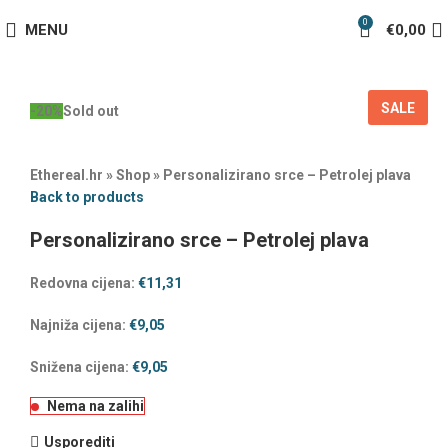
0
MENU
€
0,00
SALE
-20%
Sold out
Ethereal.hr
»
Shop
»
Personalizirano srce – Petrolej plava
Back to products
Personalizirano srce – Petrolej plava
Redovna cijena:
€
11,31
Najniža cijena:
€
9,05
Snižena cijena:
€
9,05
Nema na zalihi
Usporediti