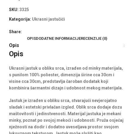
SKU:
3325
Kategorija:
Ukrasni jastučići
Share:
OPIS
DODATNE INFORMACIJE
RECENZIJE (0)
Opis
Opis
Ukrasni jastuk u obliku srca, izrađen od minky materijala,
s punilom 100% poliester, dimenzija širine cca 30cm i
visine cca 30cm, predstavlja čaroban dodatak koji
kombinira šarmantni dizajn i udobnost mekog materijala.
Jastuk je izrađen u obliku srca, stvarajući nevjerojatno
sladak i estetski privlačan izgled. Oblik srca dodaje dozu
maštovitosti i jedinstvenosti. Materijal jastuka je mekani
minky, poznat po svojoj mekoći i udobnosti. Pruža osjećaj
nježnosti na dodir i dodatno uveseljava prostor svojom
luksuznom teksturom. Jastuk može služiti kao