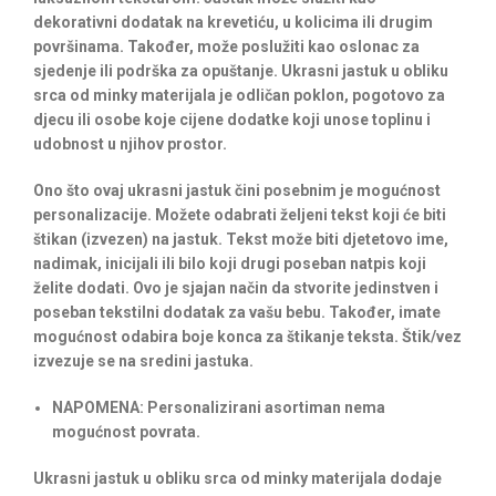
dekorativni dodatak na krevetiću, u kolicima ili drugim
površinama. Također, može poslužiti kao oslonac za
sjedenje ili podrška za opuštanje. Ukrasni jastuk u obliku
srca od minky materijala je odličan poklon, pogotovo za
djecu ili osobe koje cijene dodatke koji unose toplinu i
udobnost u njihov prostor.
Ono što ovaj ukrasni jastuk čini posebnim je mogućnost
personalizacije. Možete odabrati željeni tekst koji će biti
štikan (izvezen) na jastuk. Tekst može biti djetetovo ime,
nadimak, inicijali ili bilo koji drugi poseban natpis koji
želite dodati. Ovo je sjajan način da stvorite jedinstven i
poseban tekstilni dodatak za vašu bebu. Također, imate
mogućnost odabira boje konca za štikanje teksta. Štik/vez
izvezuje se na sredini jastuka.
NAPOMENA
: Personalizirani asortiman nema
mogućnost povrata.
Ukrasni jastuk u obliku srca od minky materijala dodaje