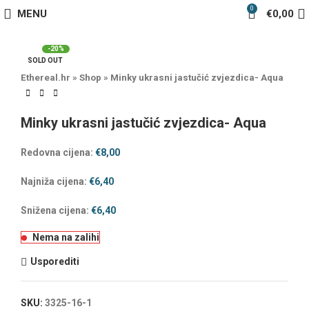
0
MENU
€
0,00
-20%
SOLD OUT
Ethereal.hr
»
Shop
»
Minky ukrasni jastučić zvjezdica- Aqua
Minky ukrasni jastučić zvjezdica- Aqua
Redovna cijena:
€
8,00
Najniža cijena:
€
6,40
Snižena cijena:
€
6,40
Nema na zalihi
Usporediti
SKU:
3325-16-1