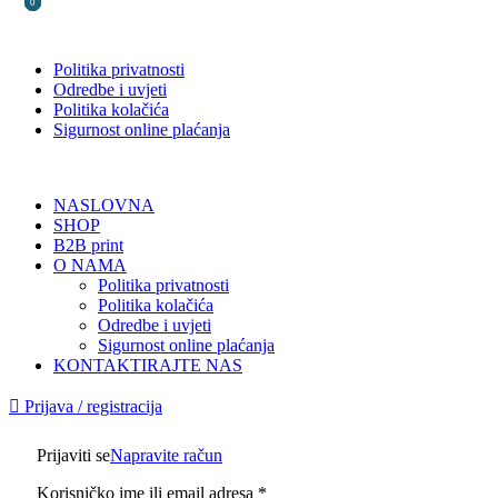
0
0
0
Politika privatnosti
Odredbe i uvjeti
Politika kolačića
Sigurnost online plaćanja
NASLOVNA
SHOP
B2B print
O NAMA
Politika privatnosti
Politika kolačića
Odredbe i uvjeti
Sigurnost online plaćanja
KONTAKTIRAJTE NAS
Prijava / registracija
Prijaviti se
Napravite račun
Korisničko ime ili email adresa
*