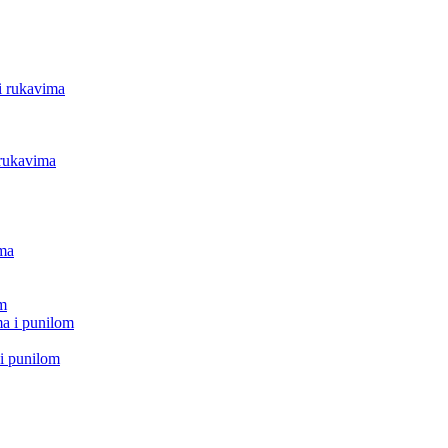
i rukavima
 rukavima
ima
om
a i punilom
i punilom