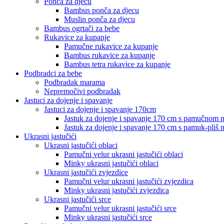
Ponča za djecu
Bambus ponča za djecu
Muslin ponča za djecu
Bambus ogrtači za bebe
Rukavice za kupanje
Pamučne rukavice za kupanje
Bambus rukavice za kupanje
Bambus tetra rukavice za kupanje
Podbradci za bebe
Podbradak marama
Nepremočivi podbradak
Jastuci za dojenje i spavanje
Jastuci za dojenje i spavanje 170cm
Jastuk za dojenje i spavanje 170 cm s pamučnom
Jastuk za dojenje i spavanje 170 cm s pamuk-pliš
Ukrasni jastučići
Ukrasni jastučići oblaci
Pamučni velur ukrasni jastučići oblaci
Minky ukrasni jastučići oblaci
Ukrasni jastučići zvjezdice
Pamučni velur ukrasni jastučići zvjezdica
Minky ukrasni jastučići zvjezdica
Ukrasni jastučići srce
Pamučni velur ukrasni jastučići srce
Minky ukrasni jastučići srce