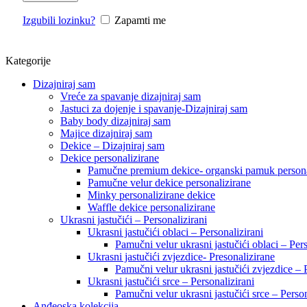
Izgubili lozinku?
Zapamti me
Kategorije
Dizajniraj sam
Vreće za spavanje dizajniraj sam
Jastuci za dojenje i spavanje-Dizajniraj sam
Baby body dizajniraj sam
Majice dizajniraj sam
Dekice – Dizajniraj sam
Dekice personalizirane
Pamučne premium dekice- organski pamuk persona
Pamučne velur dekice personalizirane
Minky personalizirane dekice
Waffle dekice personalizirane
Ukrasni jastučići – Personalizirani
Ukrasni jastučići oblaci – Personalizirani
Pamučni velur ukrasni jastučići oblaci – Pers
Ukrasni jastučići zvjezdice- Presonalizirane
Pamučni velur ukrasni jastučići zvjezdice – 
Ukrasni jastučići srce – Personalizirani
Pamučni velur ukrasni jastučići srce – Person
Anđeoska kolekcija