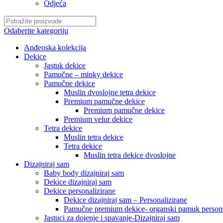
Odjeća
Odaberite kategoriju
Anđeoska kolekcija
Dekice
Jastuk dekice
Pamučne – minky dekice
Pamučne dekice
Muslin dvoslojne tetra dekice
Premium pamučne dekice
Premium pamučne dekice
Premium velur dekice
Tetra dekice
Muslin tetra dekice
Tetra dekice
Muslin tetra dekice dvoslojne
Dizajniraj sam
Baby body dizajniraj sam
Dekice dizajniraj sam
Dekice personalizirane
Dekice dizajniraj sam – Personalizirane
Pamučne premium dekice- organski pamuk persona
Jastuci za dojenje i spavanje-Dizajniraj sam