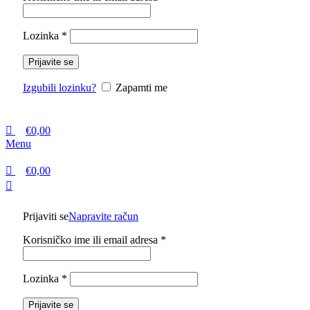
Lozinka
*
Prijavite se
Izgubili lozinku?
Zapamti me
€
0,00
Menu
€
0,00
Prijaviti se
Napravite račun
Korisničko ime ili email adresa
*
Lozinka
*
Prijavite se