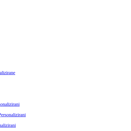
lizirane
onalizirani
Personalizirani
alizirani