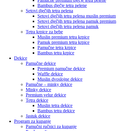
Pamučne premium dječje tetra pelene
Bambus dječje tetra pelene
Setovi dječjih tetra pelena
Setovi dječjih tetra pelena muslin premium
Setovi dječjih tetra pelena pamuk premium
Setovi dječjih tetra pelena pamuk
Tetra krpice za bebe
Muslin premium tetra krpice
Pamuk premium tetra krpice
Pamučne tetra krpice
Bambus tetra krpice
Dekice
Pamučne dekice
Premium pamučne dekice
Waffle dekice
Muslin dvoslojne dekice
Pamučne – minky dekice
Minky dekice
Premium velur dekice
Tetra dekice
Muslin tetra dekice
Bambus tetra dekice
Jastuk dekice
Program za kupanje
Pamučni ručnici za kupanje