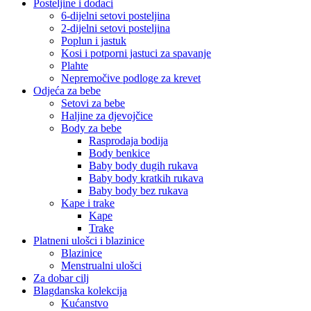
Posteljine i dodaci
6-dijelni setovi posteljina
2-dijelni setovi posteljina
Poplun i jastuk
Kosi i potporni jastuci za spavanje
Plahte
Nepremočive podloge za krevet
Odjeća za bebe
Setovi za bebe
Haljine za djevojčice
Body za bebe
Rasprodaja bodija
Body benkice
Baby body dugih rukava
Baby body kratkih rukava
Baby body bez rukava
Kape i trake
Kape
Trake
Platneni ulošci i blazinice
Blazinice
Menstrualni ulošci
Za dobar cilj
Blagdanska kolekcija
Kućanstvo