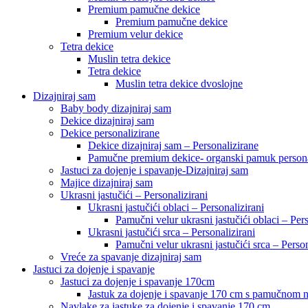
Premium pamučne dekice
Premium pamučne dekice
Premium velur dekice
Tetra dekice
Muslin tetra dekice
Tetra dekice
Muslin tetra dekice dvoslojne
Dizajniraj sam
Baby body dizajniraj sam
Dekice dizajniraj sam
Dekice personalizirane
Dekice dizajniraj sam – Personalizirane
Pamučne premium dekice- organski pamuk persona
Jastuci za dojenje i spavanje-Dizajniraj sam
Majice dizajniraj sam
Ukrasni jastučići – Personalizirani
Ukrasni jastučići oblaci – Personalizirani
Pamučni velur ukrasni jastučići oblaci – Pers
Ukrasni jastučići srca – Personalizirani
Pamučni velur ukrasni jastučići srca – Person
Vreće za spavanje dizajniraj sam
Jastuci za dojenje i spavanje
Jastuci za dojenje i spavanje 170cm
Jastuk za dojenje i spavanje 170 cm s pamučnom
Navlake za jastuke za dojenje i spavanje 170 cm