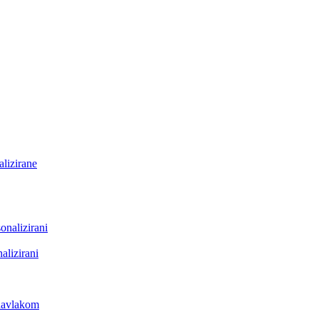
lizirane
onalizirani
alizirani
 navlakom