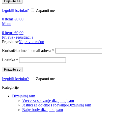
Prijavite se
Izgubili lozinku?
Zapamti me
0
items
€
0,00
Menu
0
items
€
0,00
Prijava / registracija
Prijaviti se
Napravite račun
Korisničko ime ili email adresa
*
Lozinka
*
Prijavite se
Izgubili lozinku?
Zapamti me
Kategorije
Dizajniraj sam
Vreće za spavanje dizajniraj sam
Jastuci za dojenje i spavanje-Dizajniraj sam
Baby body dizajniraj sam