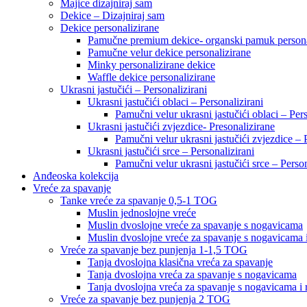
Majice dizajniraj sam
Dekice – Dizajniraj sam
Dekice personalizirane
Pamučne premium dekice- organski pamuk persona
Pamučne velur dekice personalizirane
Minky personalizirane dekice
Waffle dekice personalizirane
Ukrasni jastučići – Personalizirani
Ukrasni jastučići oblaci – Personalizirani
Pamučni velur ukrasni jastučići oblaci – Pers
Ukrasni jastučići zvjezdice- Presonalizirane
Pamučni velur ukrasni jastučići zvjezdice – 
Ukrasni jastučići srce – Personalizirani
Pamučni velur ukrasni jastučići srce – Person
Anđeoska kolekcija
Vreće za spavanje
Tanke vreće za spavanje 0,5-1 TOG
Muslin jednoslojne vreće
Muslin dvoslojne vreće za spavanje s nogavicama
Muslin dvoslojne vreće za spavanje s nogavicama 
Vreće za spavanje bez punjenja 1-1,5 TOG
Tanja dvoslojna klasična vreća za spavanje
Tanja dvoslojna vreća za spavanje s nogavicama
Tanja dvoslojna vreća za spavanje s nogavicama i
Vreće za spavanje bez punjenja 2 TOG