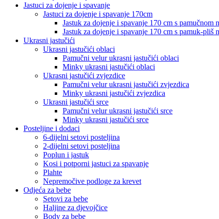
Jastuci za dojenje i spavanje
Jastuci za dojenje i spavanje 170cm
Jastuk za dojenje i spavanje 170 cm s pamučnom
Jastuk za dojenje i spavanje 170 cm s pamuk-pliš
Ukrasni jastučići
Ukrasni jastučići oblaci
Pamučni velur ukrasni jastučići oblaci
Minky ukrasni jastučići oblaci
Ukrasni jastučići zvjezdice
Pamučni velur ukrasni jastučići zvjezdica
Minky ukrasni jastučići zvjezdica
Ukrasni jastučići srce
Pamučni velur ukrasni jastučići srce
Minky ukrasni jastučići srce
Posteljine i dodaci
6-dijelni setovi posteljina
2-dijelni setovi posteljina
Poplun i jastuk
Kosi i potporni jastuci za spavanje
Plahte
Nepremočive podloge za krevet
Odjeća za bebe
Setovi za bebe
Haljine za djevojčice
Body za bebe