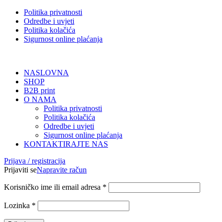
Politika privatnosti
Odredbe i uvjeti
Politika kolačića
Sigurnost online plaćanja
NASLOVNA
SHOP
B2B print
O NAMA
Politika privatnosti
Politika kolačića
Odredbe i uvjeti
Sigurnost online plaćanja
KONTAKTIRAJTE NAS
Prijava / registracija
Prijaviti se
Napravite račun
Korisničko ime ili email adresa
*
Lozinka
*