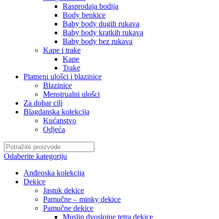
Rasprodaja bodija
Body benkice
Baby body dugih rukava
Baby body kratkih rukava
Baby body bez rukava
Kape i trake
Kape
Trake
Platneni ulošci i blazinice
Blazinice
Menstrualni ulošci
Za dobar cilj
Blagdanska kolekcija
Kućanstvo
Odjeća
Odaberite kategoriju
Anđeoska kolekcija
Dekice
Jastuk dekice
Pamučne – minky dekice
Pamučne dekice
Muslin dvoslojne tetra dekice