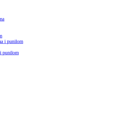
ima
om
a i punilom
i punilom