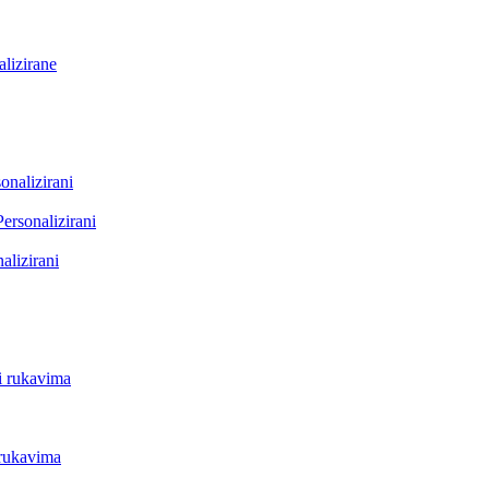
lizirane
onalizirani
Personalizirani
alizirani
i rukavima
 rukavima