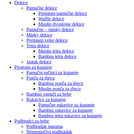
Dekice
Pamučne dekice
Premium pamučne dekice
Waffle dekice
Muslin dvoslojne dekice
Pamučne – minky dekice
Minky dekice
Premium velur dekice
Tetra dekice
Muslin tetra dekice
Bambus tetra dekice
Jastuk dekice
Program za kupanje
Pamučni ručnici za kupanje
Ponča za djecu
Bambus ponča za djecu
Muslin ponča za djecu
Bambus ogrtači za bebe
Rukavice za kupanje
Pamučne rukavice za kupanje
Bambus rukavice za kupanje
Bambus tetra rukavice za kupanje
Podbradci za bebe
Podbradak marama
Nepremočivi podbradak