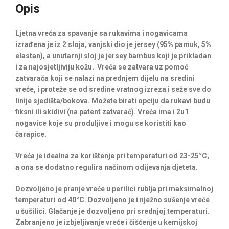
Opis
Ljetna vreća za spavanje sa rukavima i nogavicama
izrađena je iz 2 sloja, vanjski dio je jersey (95% pamuk, 5%
elastan), a unutarnji sloj je jersey bambus koji je prikladan
i za najosjetljiviju kožu. Vreća se zatvara uz pomoć
zatvarača koji se nalazi na prednjem dijelu na sredini
vreće, i proteže se od sredine vratnog izreza i seže sve do
linije sjedišta/bokova. Možete birati opciju da rukavi budu
fiksni ili skidivi (na patent zatvarač). Vreća ima i 2u1
nogavice koje su produljive i mogu se koristiti kao
čarapice.
Vreća je idealna za korištenje pri temperaturi od 23-25°C,
a ona se dodatno regulira načinom odijevanja djeteta.
Dozvoljeno je pranje vreće u perilici rublja pri maksimalnoj
temperaturi od 40°C. Dozvoljeno je i nježno sušenje vreće
u šušilici. Glačanje je dozvoljeno pri srednjoj temperaturi.
Zabranjeno je izbjeljivanje vreće i čišćenje u kemijskoj