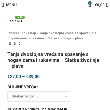
0
MENU
€
0,00
-40%
SOLD OUT
Ethereal.hr
»
Shop
»
Tanja dvoslojna vreća za spavanje s
nogavicama i rukavima – Slatke životinje – plava
Tanja dvoslojna vreća za spavanje s
nogavicama i rukavima – Slatke životinje
– plava
€
27,00
–
€
39,00
DULJINE VREĆA
RUKAVI ZA VREĆU ZA SPAVANJE