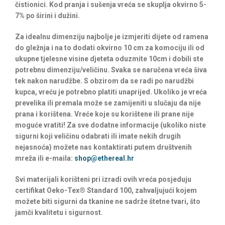
čistionici. Kod pranja i sušenja vreća se skuplja okvirno 5-
7% po širini i dužini.
Za idealnu dimenziju najbolje je izmjeriti dijete od ramena
do gležnja i na to dodati okvirno 10 cm za komociju ili od
ukupne tjelesne visine djeteta oduzmite 10cm i dobili ste
potrebnu dimenziju/veličinu. Svaka se naručena vreća šiva
tek nakon narudžbe. S obzirom da se radi po narudžbi
kupca, vreću je potrebno platiti unaprijed. Ukoliko je vreća
prevelika ili premala može se zamijeniti u slučaju da nije
prana i korištena. Vreće koje su korištene ili prane nije
moguće vratiti! Za sve dodatne informacije (ukoliko niste
sigurni koji veličinu odabrati ili imate nekih drugih
nejasnoća) možete nas kontaktirati putem društvenih
mreža ili e-maila:
shop@ethereal.hr
Svi materijali korišteni pri izradi ovih vreća posjeduju
certifikat Oeko-Tex® Standard 100, zahvaljujući kojem
možete biti sigurni da tkanine ne sadrže štetne tvari, što
jamči kvalitetu i sigurnost.