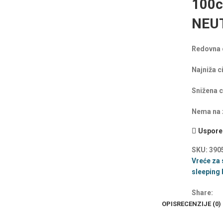
100c
NEU
Redovna 
Najniža c
Snižena c
Nema na z
Uspored
SKU:
390
Vreće za 
sleeping
Share:
OPIS
RECENZIJE (0)