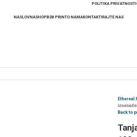
POLITIKA PRIVATNOSTI
NASLOVNA
SHOP
B2B PRINT
O NAMA
KONTAKTIRAJTE NAS
Ethereal.
iznenađe
Back to 
Tanj