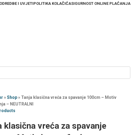
ODREDBE I UVJETI
POLITIKA KOLAČIĆA
SIGURNOST ONLINE PLAĆANJA
hr
»
Shop
»
Tanja klasična vreća za spavanje 100cm – Motiv
nja – NEUTRALNI
products
a klasična vreća za spavanje