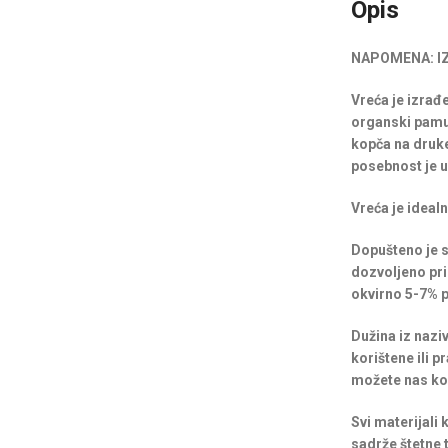
Opis
NAPOMENA:
I
Vreća je izrađe
organski pamuk
kopča na druke
posebnost je u
Vreća je ideal
Dopušteno je st
dozvoljeno pri 
okvirno 5-7% po
Dužina iz naziv
korištene ili p
možete nas kon
Svi materijali
sadrže štetne t