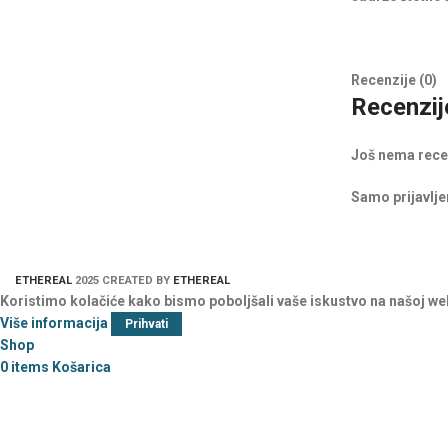
Recenzije (0)
Recenzij
Još nema rece
Samo prijavljen
ETHEREAL
2025 CREATED BY
ETHEREAL
Koristimo kolačiće kako bismo poboljšali vaše iskustvo na našoj we
Više informacija
Prihvati
Shop
0
items
Košarica