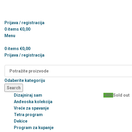
Prijava / registracija
0
items
€
0,00
Menu
0
items
€
0,00
Prijava / registracija
Kategorije
Odaberite kategoriju
Search
Dizajniraj sam
-40%
Sold out
Anđeoska kolekcija
Vreće za spavanje
Tetra program
Dekice
Program za kupanje