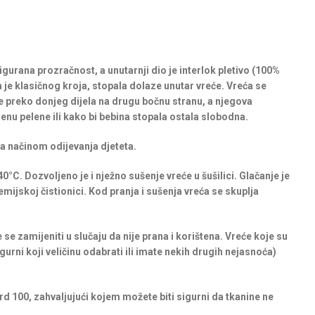
igurana prozračnost, a unutarnji dio je interlok pletivo (100%
a je klasičnog kroja, stopala dolaze unutar vreće. Vreća se
e preko donjeg dijela na drugu bočnu stranu, a njegova
enu pelene ili kako bi bebina stopala ostala slobodna.
ra načinom odijevanja djeteta.
0°C. Dozvoljeno je i nježno sušenje vreće u šušilici. Glačanje je
emijskoj čistionici. Kod pranja i sušenja vreća se skuplja
se zamijeniti u slučaju da nije prana i korištena. Vreće koje su
gurni koji veličinu odabrati ili imate nekih drugih nejasnoća)
rd 100, zahvaljujući kojem možete biti sigurni da tkanine ne