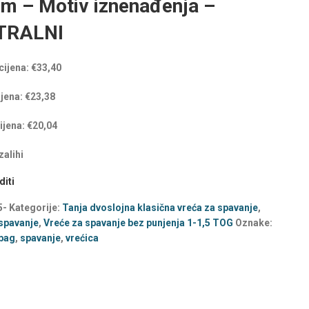
m – Motiv iznenađenja –
TRALNI
cijena:
€
33,40
ijena:
€
23,38
ijena:
€
20,04
alihi
iti
5-
Kategorije:
Tanja dvoslojna klasična vreća za spavanje
,
spavanje
,
Vreće za spavanje bez punjenja 1-1,5 TOG
Oznake:
 bag
,
spavanje
,
vrećica