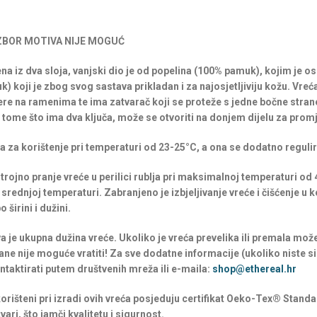
ZBOR MOTIVA NIJE MOGUĆ
na iz dva sloja, vanjski dio je od popelina (100% pamuk), kojim je os
) koji je zbog svog sastava prikladan i za najosjetljiviju kožu. Vreć
re na ramenima te ima zatvarač koji se proteže s jedne bočne stran
 tome što ima dva ključa, može se otvoriti na donjem dijelu za promj
na za korištenje pri temperaturi od 23-25°C, a ona se dodatno reguli
rojno pranje vreće u perilici rublja pri maksimalnoj temperaturi od 4
srednjoj temperaturi. Zabranjeno je izbjeljivanje vreće i čišćenje u k
 širini i dužini.
a je ukupna dužina vreće. Ukoliko je vreća prevelika ili premala može 
rane nije moguće vratiti! Za sve dodatne informacije (ukoliko niste si
taktirati putem društvenih mreža ili e-maila:
shop@ethereal.hr
 korišteni pri izradi ovih vreća posjeduju certifikat Oeko-Tex® Standa
vari, što jamči kvalitetu i sigurnost.