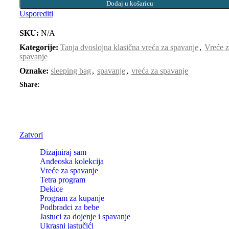
Dodaj u košaricu
Usporediti
SKU:
N/A
Kategorije:
Tanja dvoslojna klasična vreća za spavanje
,
Vreće 
spavanje
Oznake:
sleeping bag
,
spavanje
,
vreća za spavanje
Share:
Zatvori
Dizajniraj sam
Anđeoska kolekcija
Vreće za spavanje
Tetra program
Dekice
Program za kupanje
Podbradci za bebe
Jastuci za dojenje i spavanje
Ukrasni jastučići