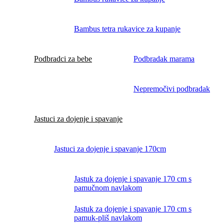
Bambus tetra rukavice za kupanje
Podbradci za bebe
Podbradak marama
Nepremočivi podbradak
Jastuci za dojenje i spavanje
Jastuci za dojenje i spavanje 170cm
Jastuk za dojenje i spavanje 170 cm s
pamučnom navlakom
Jastuk za dojenje i spavanje 170 cm s
pamuk-pliš navlakom