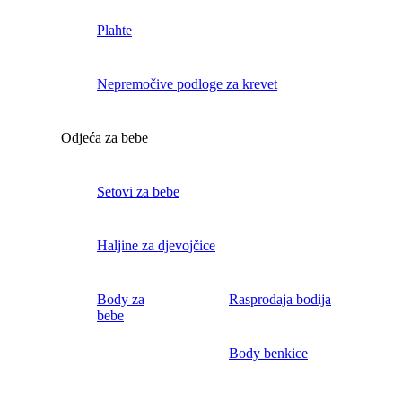
Plahte
Nepremočive podloge za krevet
Odjeća za bebe
Setovi za bebe
Haljine za djevojčice
Body za
Rasprodaja bodija
bebe
Body benkice