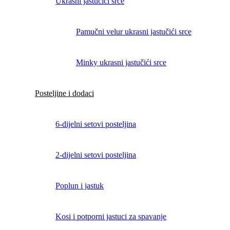
Ukrasni jastučići srce
Pamučni velur ukrasni jastučići srce
Minky ukrasni jastučići srce
Posteljine i dodaci
6-dijelni setovi posteljina
2-dijelni setovi posteljina
Poplun i jastuk
Kosi i potporni jastuci za spavanje