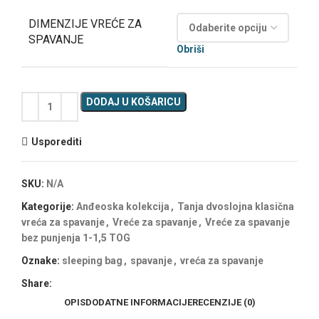
DIMENZIJE VREĆE ZA
SPAVANJE
Obriši
DODAJ U KOŠARICU
Usporediti
SKU:
N/A
Kategorije:
Anđeoska kolekcija
,
Tanja dvoslojna klasična
vreća za spavanje
,
Vreće za spavanje
,
Vreće za spavanje
bez punjenja 1-1,5 TOG
Oznake:
sleeping bag
,
spavanje
,
vreća za spavanje
Share:
OPIS
DODATNE INFORMACIJE
RECENZIJE (0)