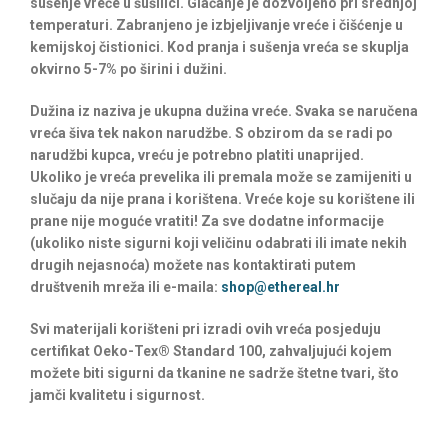
sušenje vreće u šušilici. Glačanje je dozvoljeno pri srednjoj
temperaturi. Zabranjeno je izbjeljivanje vreće i čišćenje u
kemijskoj čistionici. Kod pranja i sušenja vreća se skuplja
okvirno 5-7% po širini i dužini.
Dužina iz naziva je ukupna dužina vreće. Svaka se naručena
vreća šiva tek nakon narudžbe. S obzirom da se radi po
narudžbi kupca, vreću je potrebno platiti unaprijed.
Ukoliko je vreća prevelika ili premala može se zamijeniti u
slučaju da nije prana i korištena. Vreće koje su korištene ili
prane nije moguće vratiti! Za sve dodatne informacije
(ukoliko niste sigurni koji veličinu odabrati ili imate nekih
drugih nejasnoća) možete nas kontaktirati putem
društvenih mreža ili e-maila:
shop@ethereal.hr
Svi materijali korišteni pri izradi ovih vreća posjeduju
certifikat Oeko-Tex® Standard 100, zahvaljujući kojem
možete biti sigurni da tkanine ne sadrže štetne tvari, što
jamči kvalitetu i sigurnost.