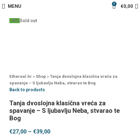
0
MENU
€
0,00
-40%
Sold out
Ethereal.hr
»
Shop
»
Tanja dvoslojna klasična vreća za
spavanje – S ljubavlju Neba, stvarao te Bog
Back to products
Tanja dvoslojna klasična vreća za
spavanje – S ljubavlju Neba, stvarao te
Bog
€
27,00
–
€
39,00