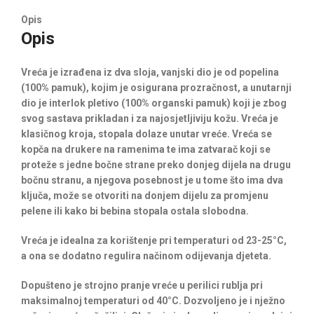
Opis
Opis
Vreća je izrađena iz dva sloja, vanjski dio je od popelina
(100% pamuk), kojim je osigurana prozračnost, a unutarnji
dio je interlok pletivo (100% organski pamuk) koji je zbog
svog sastava prikladan i za najosjetljiviju kožu. Vreća je
klasičnog kroja, stopala dolaze unutar vreće. Vreća se
kopča na drukere na ramenima te ima zatvarač koji se
proteže s jedne bočne strane preko donjeg dijela na drugu
bočnu stranu, a njegova posebnost je u tome što ima dva
ključa, može se otvoriti na donjem dijelu za promjenu
pelene ili kako bi bebina stopala ostala slobodna.
Vreća je idealna za korištenje pri temperaturi od 23-25°C,
a ona se dodatno regulira načinom odijevanja djeteta.
Dopušteno je strojno pranje vreće u perilici rublja pri
maksimalnoj temperaturi od 40°C. Dozvoljeno je i nježno