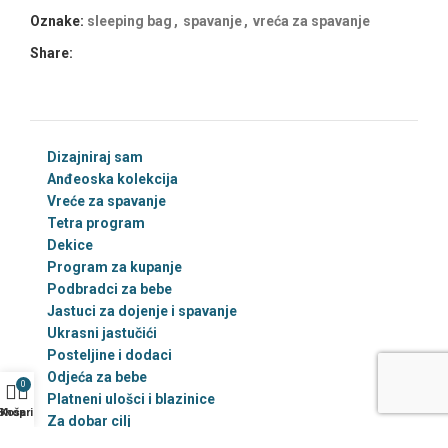
Oznake:
sleeping bag
,
spavanje
,
vreća za spavanje
Share:
Dizajniraj sam
Anđeoska kolekcija
Vreće za spavanje
Tetra program
Dekice
Program za kupanje
Podbradci za bebe
Jastuci za dojenje i spavanje
Ukrasni jastučići
Posteljine i dodaci
Odjeća za bebe
0
Platneni ulošci i blazinice
Shop
Košarica
Za dobar cilj