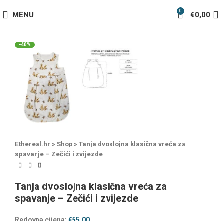
0
MENU
€
0,00
-40%
Ethereal.hr
»
Shop
»
Tanja dvoslojna klasična vreća za
spavanje – Zečići i zvijezde
Tanja dvoslojna klasična vreća za
spavanje – Zečići i zvijezde
Redovna cijena:
€
55,00