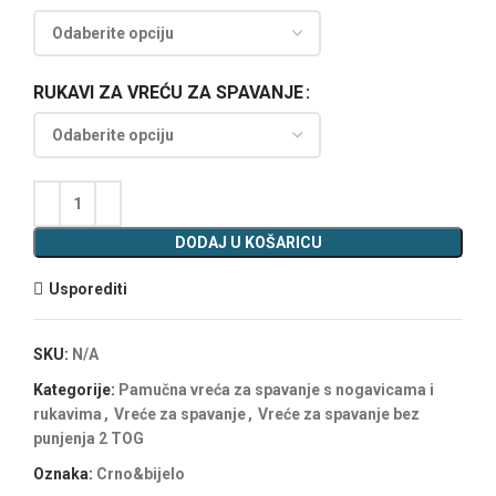
RUKAVI ZA VREĆU ZA SPAVANJE
DODAJ U KOŠARICU
Usporediti
SKU:
N/A
Kategorije:
Pamučna vreća za spavanje s nogavicama i
rukavima
,
Vreće za spavanje
,
Vreće za spavanje bez
punjenja 2 TOG
Oznaka:
Crno&bijelo