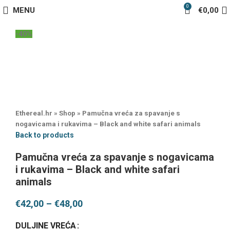
0
MENU
€
0,00
-40%
Ethereal.hr
»
Shop
»
Pamučna vreća za spavanje s
nogavicama i rukavima – Black and white safari animals
Back to products
Pamučna vreća za spavanje s nogavicama
i rukavima – Black and white safari
animals
€
42,00
–
€
48,00
DULJINE VREĆA