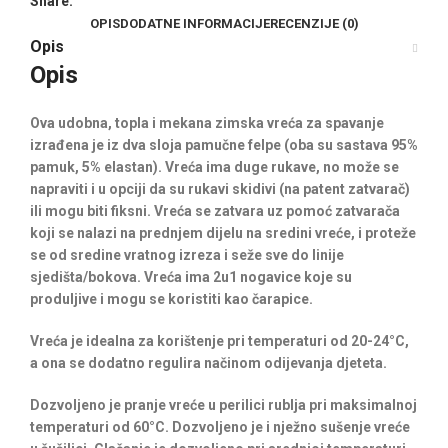
Share:
OPIS
DODATNE INFORMACIJE
RECENZIJE (0)
Opis
Opis
Ova udobna, topla i mekana zimska vreća za spavanje
izrađena je iz dva sloja pamučne felpe (oba su sastava 95%
pamuk, 5% elastan). Vreća ima duge rukave, no može se
napraviti i u opciji da su rukavi skidivi (na patent zatvarač)
ili mogu biti fiksni. Vreća se zatvara uz pomoć zatvarača
koji se nalazi na prednjem dijelu na sredini vreće, i proteže
se od sredine vratnog izreza i seže sve do linije
sjedišta/bokova. Vreća ima 2u1 nogavice koje su
produljive i mogu se koristiti kao čarapice.
Vreća je idealna za korištenje pri temperaturi od 20-24°C,
a ona se dodatno regulira načinom odijevanja djeteta.
Dozvoljeno je pranje vreće u perilici rublja pri maksimalnoj
temperaturi od 60°C. Dozvoljeno je i nježno sušenje vreće