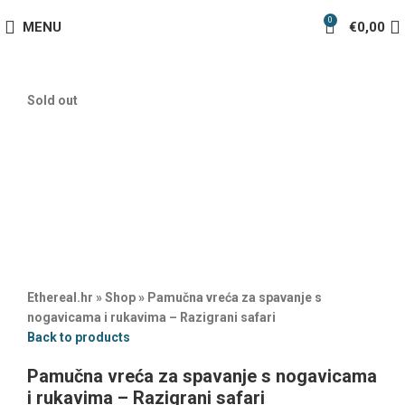
0
MENU
€
0,00
Sold out
Ethereal.hr
»
Shop
»
Pamučna vreća za spavanje s
nogavicama i rukavima – Razigrani safari
Back to products
Pamučna vreća za spavanje s nogavicama
i rukavima – Razigrani safari