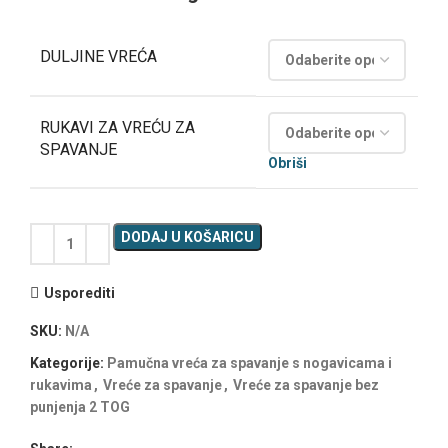
DULJINE VREĆA
RUKAVI ZA VREĆU ZA
SPAVANJE
Obriši
DODAJ U KOŠARICU
Usporediti
SKU:
N/A
Kategorije:
Pamučna vreća za spavanje s nogavicama i
rukavima
,
Vreće za spavanje
,
Vreće za spavanje bez
punjenja 2 TOG