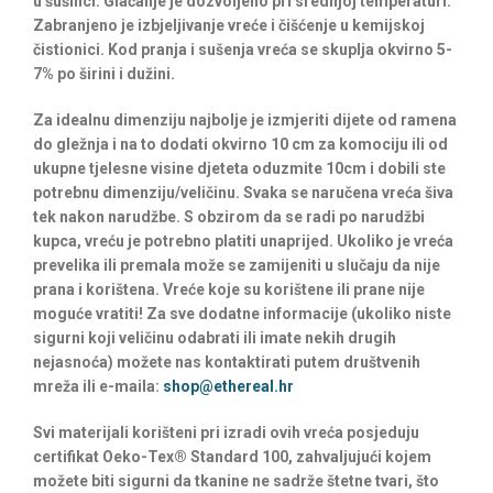
u šušilici. Glačanje je dozvoljeno pri srednjoj temperaturi.
Zabranjeno je izbjeljivanje vreće i čišćenje u kemijskoj
čistionici. Kod pranja i sušenja vreća se skuplja okvirno 5-
7% po širini i dužini.
Za idealnu dimenziju najbolje je izmjeriti dijete od ramena
do gležnja i na to dodati okvirno 10 cm za komociju ili od
ukupne tjelesne visine djeteta oduzmite 10cm i dobili ste
potrebnu dimenziju/veličinu. Svaka se naručena vreća šiva
tek nakon narudžbe. S obzirom da se radi po narudžbi
kupca, vreću je potrebno platiti unaprijed. Ukoliko je vreća
prevelika ili premala može se zamijeniti u slučaju da nije
prana i korištena. Vreće koje su korištene ili prane nije
moguće vratiti! Za sve dodatne informacije (ukoliko niste
sigurni koji veličinu odabrati ili imate nekih drugih
nejasnoća) možete nas kontaktirati putem društvenih
mreža ili e-maila:
shop@ethereal.hr
Svi materijali korišteni pri izradi ovih vreća posjeduju
certifikat Oeko-Tex® Standard 100, zahvaljujući kojem
možete biti sigurni da tkanine ne sadrže štetne tvari, što