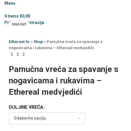
Menu
0
items
€
0,00
Prijava / registracija
SOLD OUT
Ethereal.hr
»
Shop
»
Pamučna vreća za spavanje s
nogavicama i rukavima – Ethereal medvjedići
Pamučna vreća za spavanje s
nogavicama i rukavima –
Ethereal medvjedići
DULJINE VREĆA