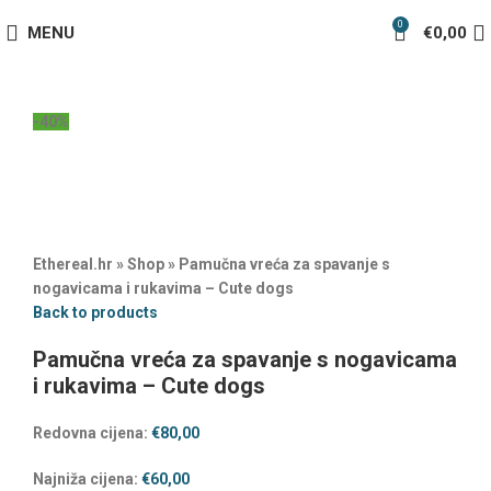
0
MENU
€
0,00
-40%
Ethereal.hr
»
Shop
»
Pamučna vreća za spavanje s
nogavicama i rukavima – Cute dogs
Back to products
Pamučna vreća za spavanje s nogavicama
i rukavima – Cute dogs
Redovna cijena:
€
80,00
Najniža cijena:
€
60,00