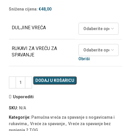
Snižena cijena:
€
48,00
DULJINE VREĆA
RUKAVI ZA VREĆU ZA
SPAVANJE
Obriši
DODAJ U KOŠARICU
Usporediti
SKU:
N/A
Kategorije:
Pamučna vreća za spavanje s nogavicama i
rukavima
,
Vreće za spavanje
,
Vreće za spavanje bez
punjenja 2 TOG