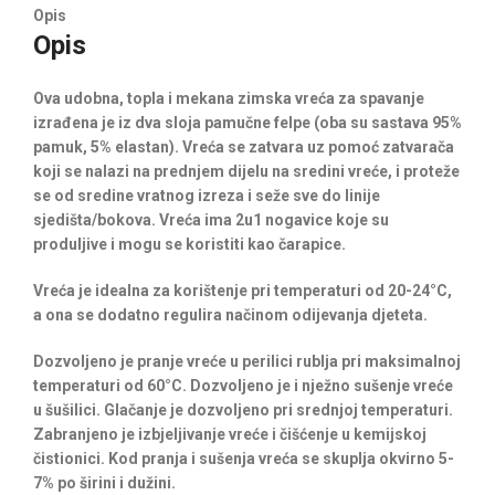
Opis
Opis
Ova udobna, topla i mekana zimska vreća za spavanje
izrađena je iz dva sloja pamučne felpe (oba su sastava 95%
pamuk, 5% elastan). Vreća se zatvara uz pomoć zatvarača
koji se nalazi na prednjem dijelu na sredini vreće, i proteže
se od sredine vratnog izreza i seže sve do linije
sjedišta/bokova. Vreća ima 2u1 nogavice koje su
produljive i mogu se koristiti kao čarapice.
Vreća je idealna za korištenje pri temperaturi od 20-24°C,
a ona se dodatno regulira načinom odijevanja djeteta.
Dozvoljeno je pranje vreće u perilici rublja pri maksimalnoj
temperaturi od 60°C. Dozvoljeno je i nježno sušenje vreće
u šušilici. Glačanje je dozvoljeno pri srednjoj temperaturi.
Zabranjeno je izbjeljivanje vreće i čišćenje u kemijskoj
čistionici. Kod pranja i sušenja vreća se skuplja okvirno 5-
7% po širini i dužini.