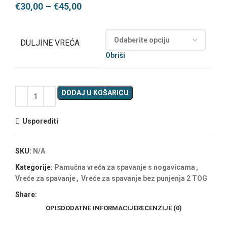
€
30,00
–
€
45,00
DULJINE VREĆA
Obriši
DODAJ U KOŠARICU
Usporediti
SKU:
N/A
Kategorije:
Pamučna vreća za spavanje s nogavicama
,
Vreće za spavanje
,
Vreće za spavanje bez punjenja 2 TOG
Share:
OPIS
DODATNE INFORMACIJE
RECENZIJE (0)