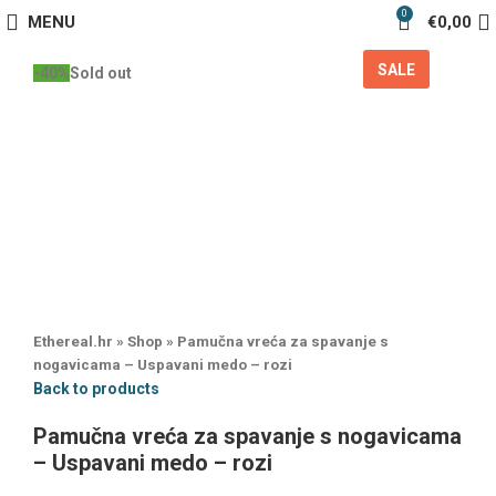
0
MENU
€
0,00
SALE
-40%
Sold out
Ethereal.hr
»
Shop
»
Pamučna vreća za spavanje s
nogavicama – Uspavani medo – rozi
Back to products
Pamučna vreća za spavanje s nogavicama
– Uspavani medo – rozi