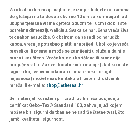
Za idealnu dimenziju najbolje je izmjeriti dijete od ramena
do gležnja i na to dodati okvirno 10 cm za komociju ili od
ukupne tjelesne visine djeteta oduzmite 10cm i dobili ste
potrebnu dimenziju/veličinu. Svaka se naručena vreća šiva
tek nakon narudžbe. S obzirom da se radi po narudžbi
kupca, vreću je potrebno platiti unaprijed. Ukoliko je vreća
prevelika ili premala može se zamijeniti u slučaju da nije
prana i korištena. Vreće koje su korištene ili prane nije
moguće vratiti! Za sve dodatne informacije (ukoliko niste
sigurni koji veličinu odabrati ili imate nekih drugih
nejasnoća) možete nas kontaktirati putem društvenih
mreža ili e-maila:
shop@ethereal.hr
Svi materijali korišteni pri izradi ovih vreća posjeduju
certifikat Oeko-Tex® Standard 100, zahvaljujući kojem
možete biti sigurni da tkanine ne sadrže štetne tvari, što
jamči kvalitetu i sigurnost.