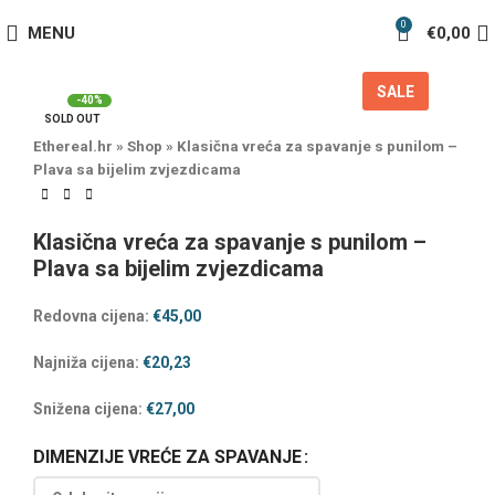
0
MENU
€
0,00
SALE
-40%
SOLD OUT
Ethereal.hr
»
Shop
»
Klasična vreća za spavanje s punilom –
Plava sa bijelim zvjezdicama
Klasična vreća za spavanje s punilom –
Plava sa bijelim zvjezdicama
Redovna cijena:
€
45,00
Najniža cijena:
€
20,23
Snižena cijena:
€
27,00
DIMENZIJE VREĆE ZA SPAVANJE