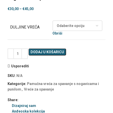
€
30,00
–
€
45,00
DULJINE VREĆA
Obriši
DODAJ U KOŠARICU
Usporediti
SKU:
N/A
Kategorije:
Pamučna vreća za spavanje s nogavicama i
punilom
,
Vreće za spavanje
Share:
Dizajniraj sam
Anđeoska kolekcija