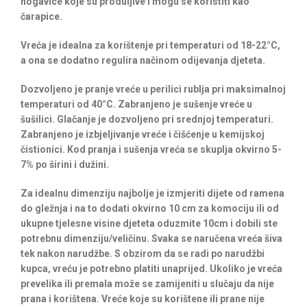
nogavice koje su produljive i mogu se koristiti kao
čarapice.
Vreća je idealna za korištenje pri temperaturi od 18-22°C,
a ona se dodatno regulira načinom odijevanja djeteta.
Dozvoljeno je pranje vreće u perilici rublja pri maksimalnoj
temperaturi od 40°C. Zabranjeno je sušenje vreće u
šušilici. Glačanje je dozvoljeno pri srednjoj temperaturi.
Zabranjeno je izbjeljivanje vreće i čišćenje u kemijskoj
čistionici. Kod pranja i sušenja vreća se skuplja okvirno 5-
7% po širini i dužini.
Za idealnu dimenziju najbolje je izmjeriti dijete od ramena
do gležnja i na to dodati okvirno 10 cm za komociju ili od
ukupne tjelesne visine djeteta oduzmite 10cm i dobili ste
potrebnu dimenziju/veličinu. Svaka se naručena vreća šiva
tek nakon narudžbe. S obzirom da se radi po narudžbi
kupca, vreću je potrebno platiti unaprijed. Ukoliko je vreća
prevelika ili premala može se zamijeniti u slučaju da nije
prana i korištena. Vreće koje su korištene ili prane nije