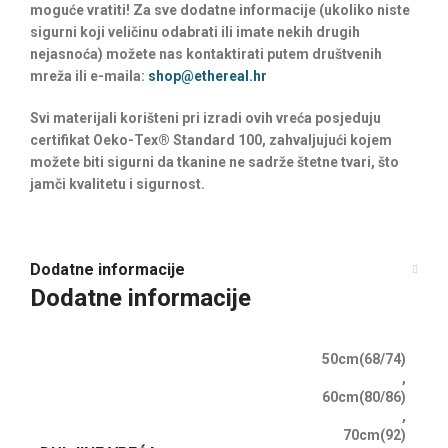
moguće vratiti! Za sve dodatne informacije (ukoliko niste
sigurni koji veličinu odabrati ili imate nekih drugih
nejasnoća) možete nas kontaktirati putem društvenih
mreža ili e-maila:
shop@ethereal.hr
Svi materijali korišteni pri izradi ovih vreća posjeduju
certifikat Oeko-Tex® Standard 100, zahvaljujući kojem
možete biti sigurni da tkanine ne sadrže štetne tvari, što
jamči kvalitetu i sigurnost.
Dodatne informacije
Dodatne informacije
50cm(68/74)
,
60cm(80/86)
,
70cm(92)