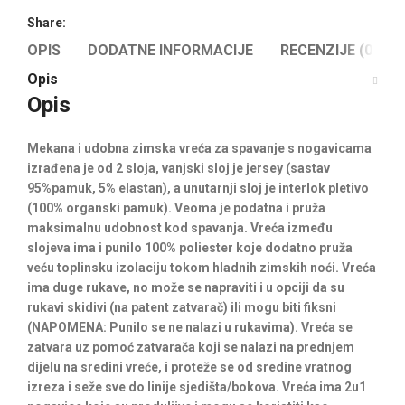
Share:
OPIS
DODATNE INFORMACIJE
RECENZIJE (0)
Opis
Opis
Mekana i udobna zimska vreća za spavanje s nogavicama
izrađena je od 2 sloja, vanjski sloj je jersey (sastav
95%pamuk, 5% elastan), a unutarnji sloj je interlok pletivo
(100% organski pamuk). Veoma je podatna i pruža
maksimalnu udobnost kod spavanja. Vreća između
slojeva ima i punilo 100% poliester koje dodatno pruža
veću toplinsku izolaciju tokom hladnih zimskih noći. Vreća
ima duge rukave, no može se napraviti i u opciji da su
rukavi skidivi (na patent zatvarač) ili mogu biti fiksni
(
NAPOMENA:
Punilo se ne nalazi u rukavima). Vreća se
zatvara uz pomoć zatvarača koji se nalazi na prednjem
dijelu na sredini vreće, i proteže se od sredine vratnog
izreza i seže sve do linije sjedišta/bokova. Vreća ima 2u1