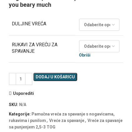
you beary much
DULJINE VREĆA
RUKAVI ZA VREĆU ZA
SPAVANJE
Obriši
DODAJ U KOŠARICU
Usporediti
SKU:
N/A
Kategorije:
Pamučna vreća za spavanje s nogavicama,
rukavima i punilom
,
Vreće za spavanje
,
Vreće za spavanje
sa punjenjem 2,5-3 TOG