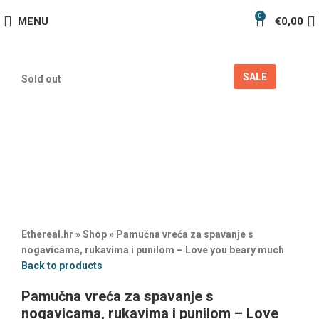
0
MENU
€
0,00
SALE
Sold out
Ethereal.hr
»
Shop
»
Pamučna vreća za spavanje s
nogavicama, rukavima i punilom – Love you beary much
Back to products
Pamučna vreća za spavanje s
nogavicama, rukavima i punilom – Love