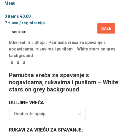
Menu
0
items
€
0,00
Prijava / registracija
SALE
SOLD OUT
Ethereal.hr
»
Shop
»
Pamučna vreća za spavanje s
nogavicama, rukavima i punilom – White stars on grey
background
Pamučna vreća za spavanje s
nogavicama, rukavima i punilom – White
stars on grey background
DULJINE VREĆA
RUKAVI ZA VREĆU ZA SPAVANJE