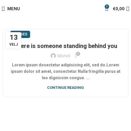
0
MENU
€
0,00
IMAGES
13
VELJ
There is someone standing behind you
0
Mishell
Lorem ipsum dosectetur adipisicing elit, sed do.Lorem
ipsum dolor sit amet, consectetur Nulla fringilla purus at
leo dignissim congue. ...
CONTINUE READING