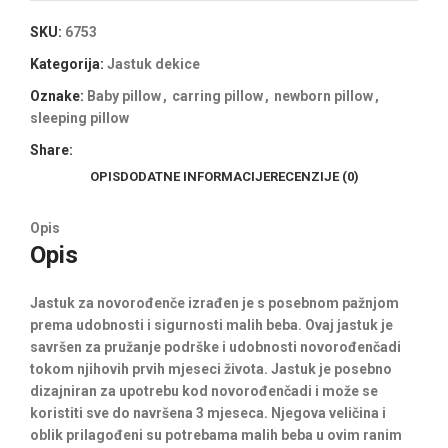
SKU:
6753
Kategorija:
Jastuk dekice
Oznake:
Baby pillow
,
carring pillow
,
newborn pillow
,
sleeping pillow
Share:
OPIS
DODATNE INFORMACIJE
RECENZIJE (0)
Opis
Opis
Jastuk za novorođenče izrađen je s posebnom pažnjom
prema udobnosti i sigurnosti malih beba. Ovaj jastuk je
savršen za pružanje podrške i udobnosti novorođenčadi
tokom njihovih prvih mjeseci života. Jastuk je posebno
dizajniran za upotrebu kod novorođenčadi i može se
koristiti sve do navršena 3 mjeseca. Njegova veličina i
oblik prilagođeni su potrebama malih beba u ovim ranim