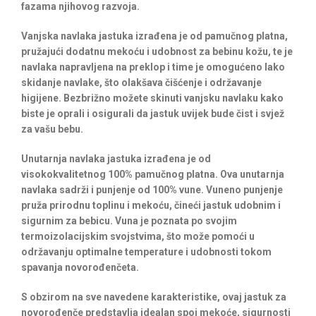
fazama njihovog razvoja.
Vanjska navlaka jastuka izrađena je od pamučnog platna,
pružajući dodatnu mekoću i udobnost za bebinu kožu, te je
navlaka napravljena na preklop i time je omogućeno lako
skidanje navlake, što olakšava čišćenje i održavanje
higijene. Bezbrižno možete skinuti vanjsku navlaku kako
biste je oprali i osigurali da jastuk uvijek bude čist i svjež
za vašu bebu.
Unutarnja navlaka jastuka izrađena je od
visokokvalitetnog 100% pamučnog platna. Ova unutarnja
navlaka sadrži i punjenje od 100% vune. Vuneno punjenje
pruža prirodnu toplinu i mekoću, čineći jastuk udobnim i
sigurnim za bebicu. Vuna je poznata po svojim
termoizolacijskim svojstvima, što može pomoći u
održavanju optimalne temperature i udobnosti tokom
spavanja novorođenčeta.
S obzirom na sve navedene karakteristike, ovaj jastuk za
novorođenče predstavlja idealan spoj mekoće, sigurnosti