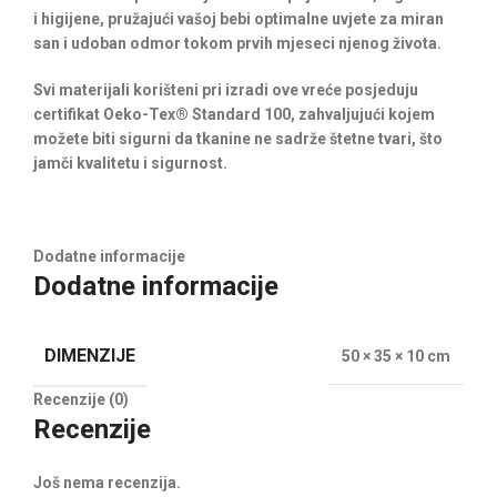
i higijene, pružajući vašoj bebi optimalne uvjete za miran
san i udoban odmor tokom prvih mjeseci njenog života.
Svi materijali korišteni pri izradi ove vreće posjeduju
certifikat Oeko-Tex® Standard 100, zahvaljujući kojem
možete biti sigurni da tkanine ne sadrže štetne tvari, što
jamči kvalitetu i sigurnost.
Dodatne informacije
Dodatne informacije
DIMENZIJE
50 × 35 × 10 cm
Recenzije (0)
Recenzije
Još nema recenzija.