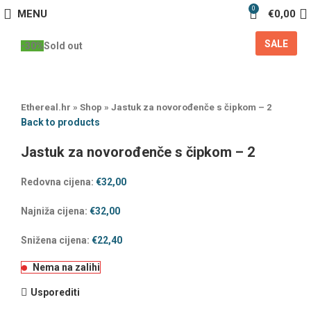
0
MENU
€
0,00
SALE
-30%
Sold out
Ethereal.hr
»
Shop
»
Jastuk za novorođenče s čipkom – 2
Back to products
Jastuk za novorođenče s čipkom – 2
Redovna cijena:
€
32,00
Najniža cijena:
€
32,00
Snižena cijena:
€
22,40
Nema na zalihi
Usporediti