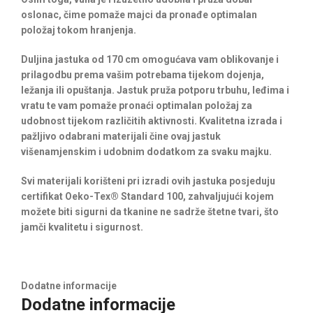
oslonac, čime pomaže majci da pronađe optimalan
položaj tokom hranjenja.
Duljina jastuka od 170 cm omogućava vam oblikovanje i
prilagodbu prema vašim potrebama tijekom dojenja,
ležanja ili opuštanja. Jastuk pruža potporu trbuhu, leđima i
vratu te vam pomaže pronaći optimalan položaj za
udobnost tijekom različitih aktivnosti. Kvalitetna izrada i
pažljivo odabrani materijali čine ovaj jastuk
višenamjenskim i udobnim dodatkom za svaku majku.
Svi materijali korišteni pri izradi ovih jastuka posjeduju
certifikat Oeko-Tex® Standard 100, zahvaljujući kojem
možete biti sigurni da tkanine ne sadrže štetne tvari, što
jamči kvalitetu i sigurnost.
Dodatne informacije
Dodatne informacije