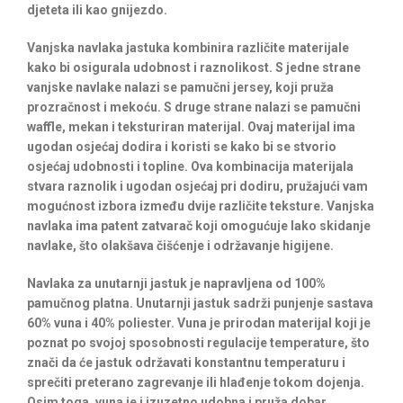
djeteta ili kao gnijezdo.
Vanjska navlaka jastuka kombinira različite materijale
kako bi osigurala udobnost i raznolikost. S jedne strane
vanjske navlake nalazi se pamučni jersey, koji pruža
prozračnost i mekoću. S druge strane nalazi se pamučni
waffle, mekan i teksturiran materijal. Ovaj materijal ima
ugodan osjećaj dodira i koristi se kako bi se stvorio
osjećaj udobnosti i topline. Ova kombinacija materijala
stvara raznolik i ugodan osjećaj pri dodiru, pružajući vam
mogućnost izbora između dvije različite teksture. Vanjska
navlaka ima patent zatvarač koji omogućuje lako skidanje
navlake, što olakšava čišćenje i održavanje higijene.
Navlaka za unutarnji jastuk je napravljena od 100%
pamučnog platna. Unutarnji jastuk sadrži punjenje sastava
60% vuna i 40% poliester. Vuna je prirodan materijal koji je
poznat po svojoj sposobnosti regulacije temperature, što
znači da će jastuk održavati konstantnu temperaturu i
sprečiti preterano zagrevanje ili hlađenje tokom dojenja.
Osim toga, vuna je i izuzetno udobna i pruža dobar