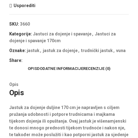
Usporediti
SKU:
3660
Kategorije:
Jastuci za dojenje i spavanje
,
Jastuci za
dojenje i spavanje 170cm
Oznake:
jastuk
,
jastuk za dojenje
,
trudnički jastuk
,
vuna
Share:
OPIS
DODATNE INFORMACIJE
RECENZIJE (0)
Opis
Opis
Jastuk za dojenje duljine 170 cm je napravljen s ciljem
pružanja udobnosti i potpore trudnicama i majkama
tijekom dojenja ili opuštanja. Ovaj jastuk je višenamjenski
te donosi mnogo prednosti tijekom trudnoće i nakon nje,
te također može poslužiti i kao potporni jastuk za sjedenje