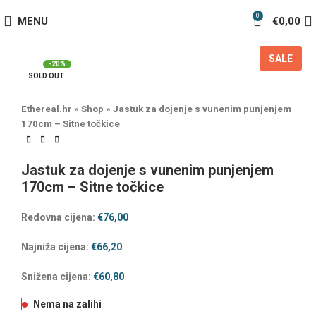
0
MENU
€
0,00
SALE
-20%
SOLD OUT
Ethereal.hr
»
Shop
»
Jastuk za dojenje s vunenim punjenjem
170cm – Sitne točkice
Jastuk za dojenje s vunenim punjenjem
170cm – Sitne točkice
Redovna cijena:
€
76,00
Najniža cijena:
€
66,20
Snižena cijena:
€
60,80
Nema na zalihi