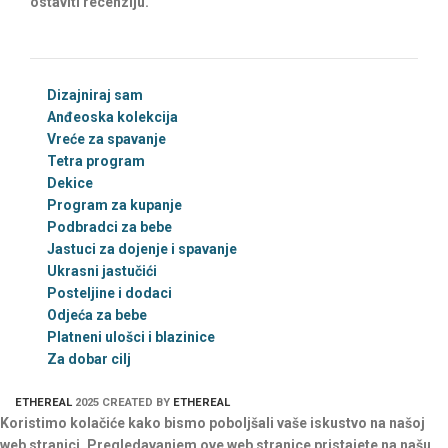
ostaviti recenziju.
Dizajniraj sam
Anđeoska kolekcija
Vreće za spavanje
Tetra program
Dekice
Program za kupanje
Podbradci za bebe
Jastuci za dojenje i spavanje
Ukrasni jastučići
Posteljine i dodaci
Odjeća za bebe
Platneni ulošci i blazinice
Za dobar cilj
ETHEREAL
2025 CREATED BY
ETHEREAL
Koristimo kolačiće kako bismo poboljšali vaše iskustvo na našoj
web stranici. Pregledavanjem ove web stranice pristajete na našu