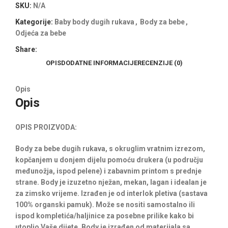
SKU:
N/A
Kategorije:
Baby body dugih rukava
,
Body za bebe
,
Odjeća za bebe
Share:
OPIS
DODATNE INFORMACIJE
RECENZIJE (0)
Opis
Opis
OPIS PROIZVODA:
Body za bebe dugih rukava, s okruglim vratnim izrezom,
kopčanjem u donjem dijelu pomoću drukera (u području
međunožja, ispod pelene) i zabavnim printom s prednje
strane. Body je izuzetno nježan, mekan, lagan i idealan je
za zimsko vrijeme. Izrađen je od interlok pletiva (sastava
100% organski pamuk). Može se nositi samostalno ili
ispod kompletića/haljinice za posebne prilike kako bi
utoplio Vaše dijete. Body je izrađen od materijala sa