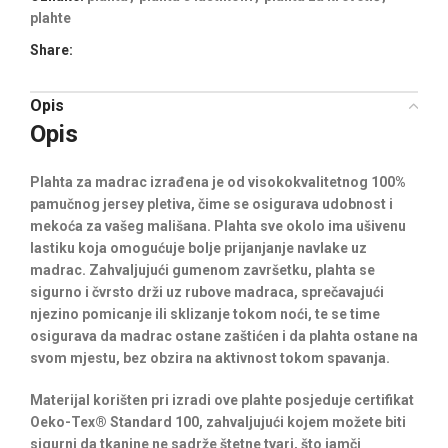
plahte
Share:
Opis
Opis
Plahta za madrac izrađena je od visokokvalitetnog 100%
pamučnog jersey pletiva, čime se osigurava udobnost i
mekoća za vašeg mališana. Plahta sve okolo ima ušivenu
lastiku koja omogućuje bolje prijanjanje navlake uz
madrac. Zahvaljujući gumenom završetku, plahta se
sigurno i čvrsto drži uz rubove madraca, sprečavajući
njezino pomicanje ili sklizanje tokom noći, te se time
osigurava da madrac ostane zaštićen i da plahta ostane na
svom mjestu, bez obzira na aktivnost tokom spavanja.
Materijal korišten pri izradi ove plahte posjeduje certifikat
Oeko-Tex® Standard 100, zahvaljujući kojem možete biti
sigurni da tkanine ne sadrže štetne tvari, što jamči