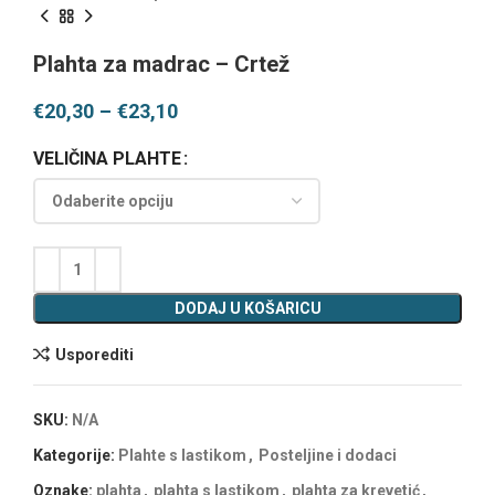
Plahta za madrac – Crtež
€
20,30
–
€
23,10
VELIČINA PLAHTE
DODAJ U KOŠARICU
Usporediti
SKU:
N/A
Kategorije:
Plahte s lastikom
,
Posteljine i dodaci
Oznake:
plahta
,
plahta s lastikom
,
plahta za krevetić
,