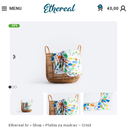
0
MENU
€
0,00
-30%
Ethereal.hr
»
Shop
»
Plahta za madrac – Crtež