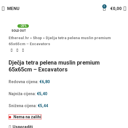
0
MENU
€
0,00
-20%
SOLD OUT
Ethereal.hr
»
Shop
»
Dječja tetra pelena muslin premium
65x65cm – Excavators
Dječja tetra pelena muslin premium
65x65cm – Excavators
Redovna cijena:
€
6,80
Najniža cijena:
€
5,40
Snižena cijena:
€
5,44
Nema na zalihi
Usporediti