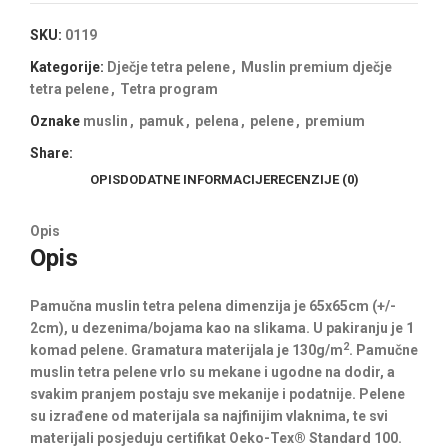
SKU:
0119
Kategorije:
Dječje tetra pelene
,
Muslin premium dječje
tetra pelene
,
Tetra program
Oznake
muslin
,
pamuk
,
pelena
,
pelene
,
premium
Share:
OPIS
DODATNE INFORMACIJE
RECENZIJE (0)
Opis
Opis
Pamučna muslin tetra pelena dimenzija je 65x65cm (+/-
2cm), u dezenima/bojama kao na slikama. U pakiranju je 1
2
komad pelene. Gramatura materijala je 130g/m
. Pamučne
muslin tetra pelene vrlo su mekane i ugodne na dodir, a
svakim pranjem postaju sve mekanije i podatnije. Pelene
su izrađene od materijala sa najfinijim vlaknima, te svi
materijali posjeduju certifikat Oeko-Tex® Standard 100.