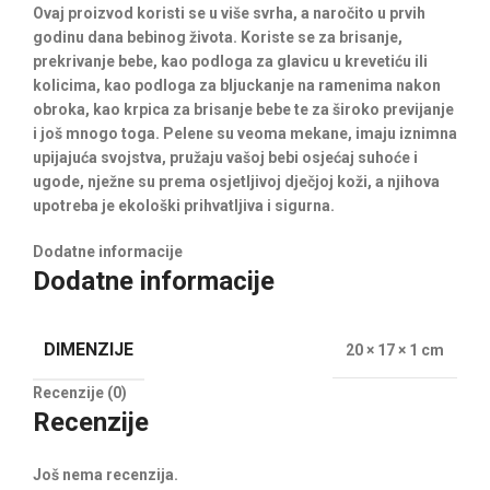
Ovaj proizvod koristi se u više svrha, a naročito u prvih
godinu dana bebinog života. Koriste se za brisanje,
prekrivanje bebe, kao podloga za glavicu u krevetiću ili
kolicima, kao podloga za bljuckanje na ramenima nakon
obroka, kao krpica za brisanje bebe te za široko previjanje
i još mnogo toga. Pelene su veoma mekane, imaju iznimna
upijajuća svojstva, pružaju vašoj bebi osjećaj suhoće i
ugode, nježne su prema osjetljivoj dječjoj koži, a njihova
upotreba je ekološki prihvatljiva i sigurna.
Dodatne informacije
Dodatne informacije
DIMENZIJE
20 × 17 × 1 cm
Recenzije (0)
Recenzije
Još nema recenzija.