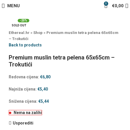
0
MENU
€
0,00
-20%
SOLD OUT
Ethereal.hr
»
Shop
»
Premium muslin tetra pelena 65x65cm
– Trokutići
Back to products
Premium muslin tetra pelena 65x65cm –
Trokutići
Redovna cijena:
€
6,80
Najniža cijena:
€
5,40
Snižena cijena:
€
5,44
Nema na zalihi
Usporediti