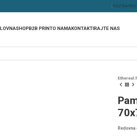
POLITIKA PRI
LOVNA
SHOP
B2B PRINT
O NAMA
KONTAKTIRAJTE NAS
Ethereal.
Pam
70x
am
sam
Redovna 