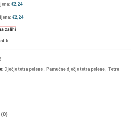
ijena:
€
2,24
ijena:
€
2,24
a zalihi
ni
diti
6
e:
Dječje tetra pelene
,
Pamučne dječje tetra pelene
,
Tetra
ni
(0)