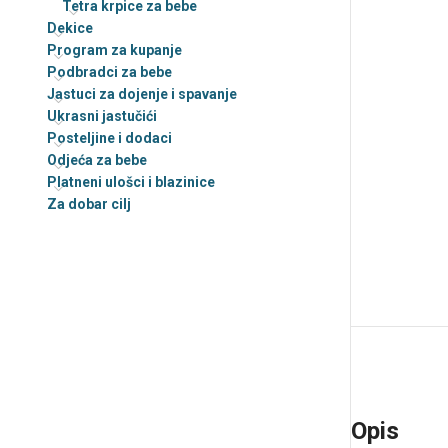
Tetra krpice za bebe
sam
Dekice
Dekice
Program za kupanje
personalizirane
Podbradci za bebe
Jastuci za dojenje i spavanje
Ukrasni jastučići –
Personalizirani
Ukrasni jastučići
Posteljine i dodaci
Odjeća za bebe
Platneni ulošci i blazinice
Za dobar cilj
Opis