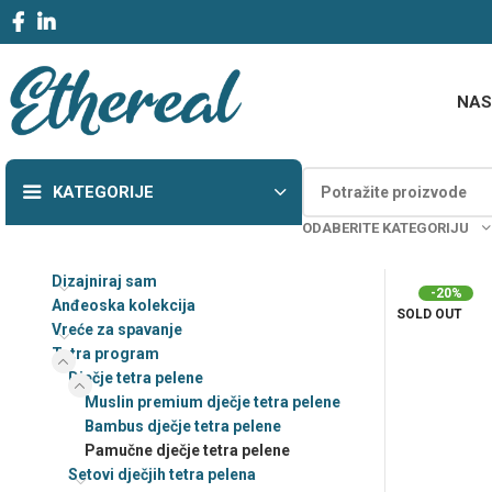
NAS
KATEGORIJE
ODABERITE KATEGORIJU
Vreće za spavanje
Dizajniraj sam
dizajniraj sam
-20%
Anđeoska kolekcija
SOLD OUT
Vreće za spavanje
Jastuci za dojenje i
spavanje-Dizajniraj
Tetra program
sam
Dječje tetra pelene
Muslin premium dječje tetra pelene
Baby body dizajniraj s
Bambus dječje tetra pelene
Majice dizajniraj 
Pamučne dječje tetra pelene
Setovi dječjih tetra pelena
Dekice – Dizajniraj