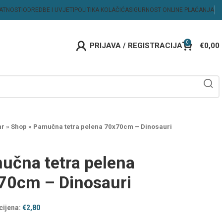
VATNOSTI
ODREDBE I UVJETI
POLITIKA KOLAČIĆA
SIGURNOST ONLINE PLAĆANJA
0
PRIJAVA / REGISTRACIJA
€
0,00
hr
»
Shop
»
Pamučna tetra pelena 70x70cm – Dinosauri
učna tetra pelena
70cm – Dinosauri
cijena:
€
2,80