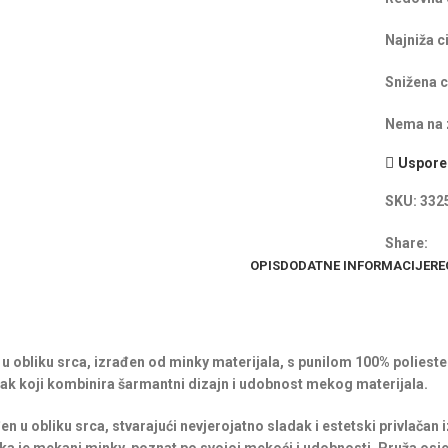
Najniža c
Snižena c
Nema na z
Uspored
SKU:
332
Share:
OPIS
DODATNE INFORMACIJE
RE
 u obliku srca, izrađen od minky materijala, s punilom 100% polieste
k koji kombinira šarmantni dizajn i udobnost mekog materijala.
en u obliku srca, stvarajući nevjerojatno sladak i estetski privlačan