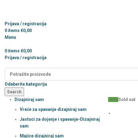
Prijava / registracija
0
items
€
0,00
Menu
0
items
€
0,00
Prijava / registracija
Kategorije
Odaberite kategoriju
Search
Dizajniraj sam
-20%
Sold out
Vreće za spavanje dizajniraj sam
Jastuci za dojenje i spavanje-Dizajniraj
sam
Majice dizajniraj sam