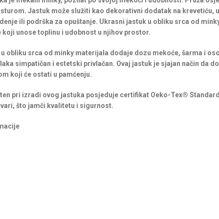
uka je mekani minky, poznat po svojoj mekoći i udobnosti. Pruža osj
turom. Jastuk može služiti kao dekorativni dodatak na krevetiću, u
denje ili podrška za opuštanje. Ukrasni jastuk u obliku srca od minky
 koji unose toplinu i udobnost u njihov prostor.
 u obliku srca od minky materijala dodaje dozu mekoće, šarma i oso
blaka simpatičan i estetski privlačan. Ovaj jastuk je sjajan način da
m koji će ostati u pamćenju.
šten pri izradi ovog jastuka posjeduje certifikat Oeko-Tex® Standard
vari, što jamči kvalitetu i sigurnost.
macije