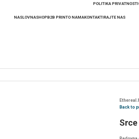
POLITIKA PRIVATNOSTI
NASLOVNA
SHOP
B2B PRINT
O NAMA
KONTAKTIRAJTE NAS
Ethereal.
Back to 
Srce 
Redovna 