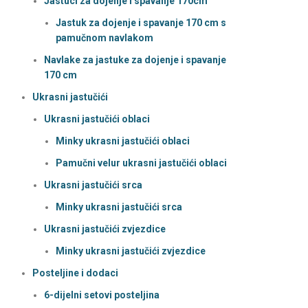
Jastuci za dojenje i spavanje 170cm
Jastuk za dojenje i spavanje 170 cm s
pamučnom navlakom
Navlake za jastuke za dojenje i spavanje
170 cm
Ukrasni jastučići
Ukrasni jastučići oblaci
Minky ukrasni jastučići oblaci
Pamučni velur ukrasni jastučići oblaci
Ukrasni jastučići srca
Minky ukrasni jastučići srca
Ukrasni jastučići zvjezdice
Minky ukrasni jastučići zvjezdice
Posteljine i dodaci
6-dijelni setovi posteljina