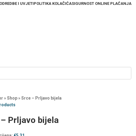
ODREDBE I UVJETI
POLITIKA KOLAČIĆA
SIGURNOST ONLINE PLAĆANJA
hr
»
Shop
»
Srce – Prljavo bijela
products
– Prljavo bijela
cijena:
€
5,31