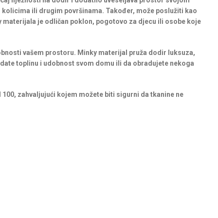
ećaj nježnosti na dodir i dodatno uveseljava prostor svojom
 kolicima ili drugim površinama. Također, može poslužiti kao
 materijala je odličan poklon, pogotovo za djecu ili osobe koje
bnosti vašem prostoru. Minky materijal pruža dodir luksuza,
 dodate toplinu i udobnost svom domu ili da obradujete nekoga
 100, zahvaljujući kojem možete biti sigurni da tkanine ne