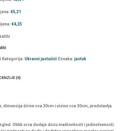
ijena:
€
5,31
ijena:
€
4,25
alihi
iti
5
Kategorija:
Ukrasni jastučići
Oznaka:
jastuk
CENZIJE (0)
r, dimenzija širine cca 30cm i visine cca 30cm, predstavlja
 izgled. Oblik srca dodaje dozu maštovitosti i jedinstvenosti.