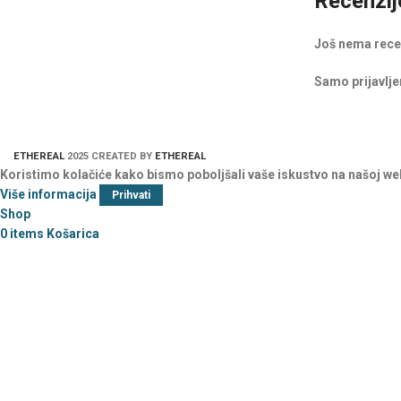
Recenzij
Još nema rece
Samo prijavljen
ETHEREAL
2025 CREATED BY
ETHEREAL
Koristimo kolačiće kako bismo poboljšali vaše iskustvo na našoj we
Više informacija
Prihvati
Shop
0
items
Košarica