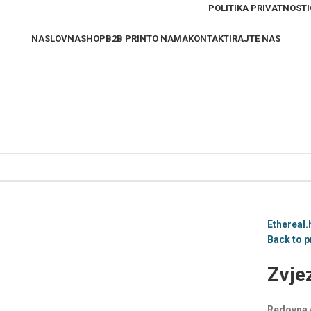
POLITIKA PRIVATNOSTI
NASLOVNA
SHOP
B2B PRINT
O NAMA
KONTAKTIRAJTE NAS
Ethereal.
Back to 
Zvjez
Redovna 