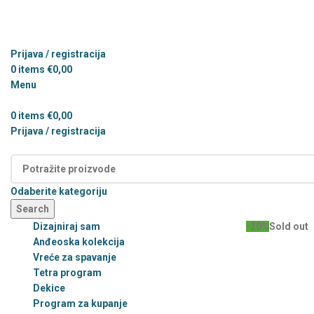
Prijava / registracija
0
items
€
0,00
Menu
0
items
€
0,00
Prijava / registracija
Kategorije
Odaberite kategoriju
Search
Dizajniraj sam
-20%
Sold out
Anđeoska kolekcija
Vreće za spavanje
Tetra program
Dekice
Program za kupanje