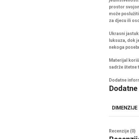
jedinstvenosti
prostor svojom
može poslužiti
za djecu ili os
Ukrasni jastuk
luksuza, dok j
nekoga posebn
Materijal kori
sadrže štetne t
Dodatne infor
Dodatne 
DIMENZIJE
Recenzije (0)