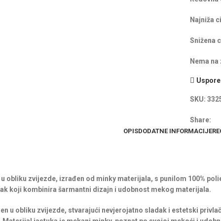
Najniža c
Snižena c
Nema na z
Uspored
SKU:
332
Share:
OPIS
DODATNE INFORMACIJE
RE
 u obliku zvijezde, izrađen od minky materijala, s punilom 100% poli
k koji kombinira šarmantni dizajn i udobnost mekog materijala.
en u obliku zvijezde, stvarajući nevjerojatno sladak i estetski privl