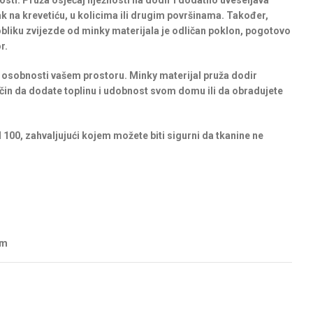
osti. Pruža osjećaj nježnosti na dodir i dodatno uveseljava
 na krevetiću, u kolicima ili drugim površinama. Također,
obliku zvijezde od minky materijala je odličan poklon, pogotovo
r.
i osobnosti vašem prostoru. Minky materijal pruža dodir
 način da dodate toplinu i udobnost svom domu ili da obradujete
 100, zahvaljujući kojem možete biti sigurni da tkanine ne
cm