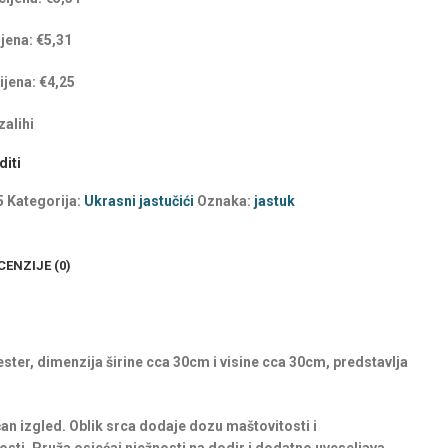
ijena:
€
5,31
ijena:
€
4,25
alihi
iti
5
Kategorija:
Ukrasni jastučići
Oznaka:
jastuk
CENZIJE (0)
ester, dimenzija širine cca 30cm i visine cca 30cm, predstavlja
ačan izgled. Oblik srca dodaje dozu maštovitosti i