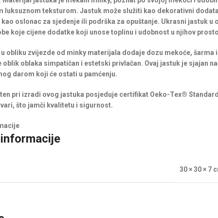
. Materijal jastuka je mekani minky, poznat po svojoj mekoći i udobn
 luksuznom teksturom. Jastuk može služiti kao dekorativni dodatak
 kao oslonac za sjedenje ili podrška za opuštanje. Ukrasni jastuk u 
obe koje cijene dodatke koji unose toplinu i udobnost u njihov prosto
 u obliku zvijezde od minky materijala dodaje dozu mekoće, šarma 
e oblik oblaka simpatičan i estetski privlačan. Ovaj jastuk je sjajan
og darom koji će ostati u pamćenju.
šten pri izradi ovog jastuka posjeduje certifikat Oeko-Tex® Standard
vari, što jamči kvalitetu i sigurnost.
macije
informacije
30 × 30 × 7 