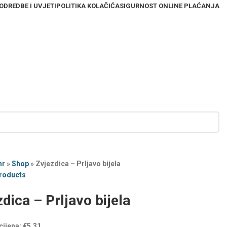
ODREDBE I UVJETI
POLITIKA KOLAČIĆA
SIGURNOST ONLINE PLAĆANJA
hr
»
Shop
»
Zvjezdica – Prljavo bijela
products
dica – Prljavo bijela
cijena:
€
5,31