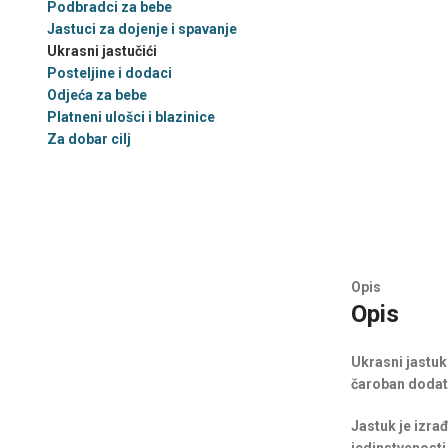
Podbradci za bebe
Jastuci za dojenje i spavanje
Ukrasni jastučići
Posteljine i dodaci
Odjeća za bebe
Platneni ulošci i blazinice
Za dobar cilj
Opis
Opis
Ukrasni jastuk
čaroban dodata
Jastuk je izrađ