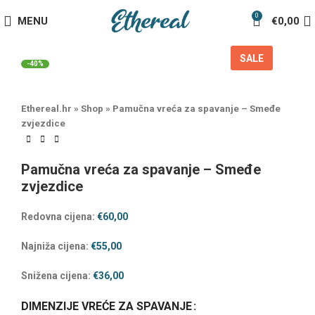
0
MENU
€
0,00
SALE
-40%
Ethereal.hr
»
Shop
»
Pamučna vreća za spavanje – Smeđe
zvjezdice
Pamučna vreća za spavanje – Smeđe
zvjezdice
Redovna cijena:
€
60,00
Najniža cijena:
€
55,00
Snižena cijena:
€
36,00
DIMENZIJE VREĆE ZA SPAVANJE